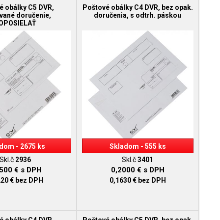
é obálky C5 DVR,
Poštové obálky C4 DVR, bez opak.
vané doručenie,
doručenia, s odtrh. páskou
OPOSIELAŤ
dom - 2675 ks
Skladom - 555 ks
Skl.č
2936
Skl.č
3401
1500 €
s DPH
0,2000 €
s DPH
220 €
bez DPH
0,1630 €
bez DPH