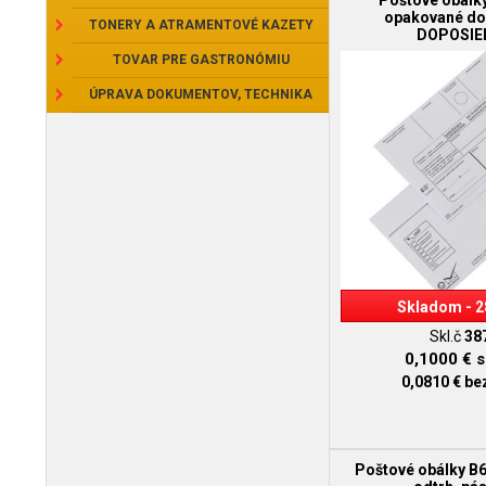
Poštové obálk
opakované do
TONERY A ATRAMENTOVÉ KAZETY
DOPOSIE
TOVAR PRE GASTRONÓMIU
ÚPRAVA DOKUMENTOV, TECHNIKA
Skladom - 2
Skl.č
38
0,1000 €
s
0,0810 €
be
Poštové obálky B