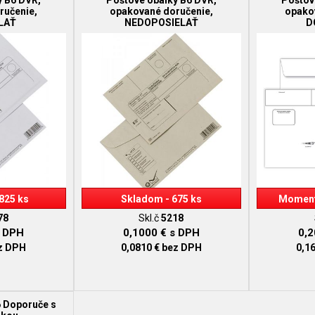
y B6 DVR,
Poštové obálky B6 DVR,
Poštov
ručenie,
opakované doručenie,
opako
LAŤ
NEDOPOSIELAŤ
D
825 ks
Skladom - 675 ks
Moment
78
Skl.č
5218
 DPH
0,1000 €
s DPH
0,
z DPH
0,0810 €
bez DPH
0,1
6 Doporuče s