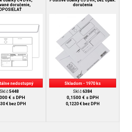
é obálky C4 DVR,
Poštové obálky C5 DVR, bez opak.
vané doručenie,
doručenia
OPOSIELAŤ
álne nedostupný
Skladom - 1970 ks
Skl.č
5448
Skl.č
6384
2000 €
s DPH
0,1500 €
s DPH
630 €
bez DPH
0,1220 €
bez DPH