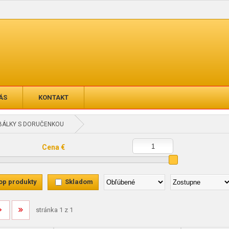
ÁS
KONTAKT
BÁLKY S DORUČENKOU
Cena €
op produkty
Skladom
stránka 1 z 1