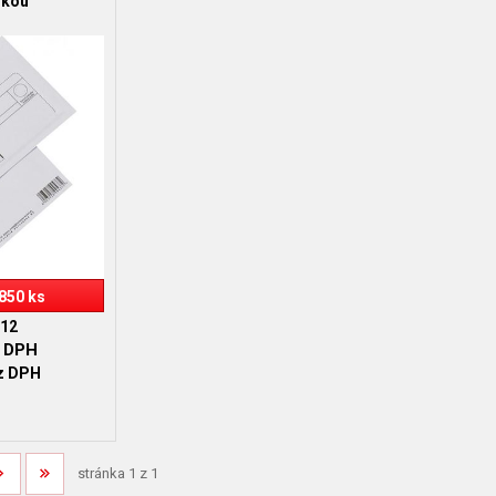
skou
850 ks
12
 DPH
z DPH
stránka 1 z 1