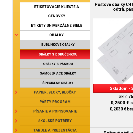
Poštové obálky C4
ETIKETOVACIE KLIEŠTE A
odtrh. pá
CENOVKY
ETIKETY UNIVERZÁLNE BIELE
OBÁLKY
BUBLINKOVÉ OBÁLKY
OBÁLKY S DORUČENKOU
OBÁLKY S PÁSKOU
SAMOLEPIACE OBÁLKY
ŠPECIÁLNE OBÁLKY
Skladom - 
PAPIER, BLOKY, BLOČKY
Skl.č
76
PÁRTY PROGRAM
0,2500 €
s
0,2030 €
be
PÍSANIE A POPISOVANIE
ŠKOLSKÉ POTREBY
TABULE A PREZENTÁCIA