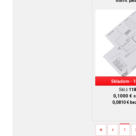
odtrh. pá
Skladom - 1
Skl.č
118
0,1000 €
s
0,0810 €
be
1