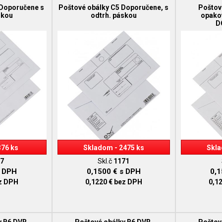
 Doporučene s
Poštové obálky C5 Doporučene, s
Poštov
skou
odtrh. páskou
opako
D
376 ks
Skladom - 2475 ks
Skla
7
Skl.č
1171
 DPH
0,1500 €
s DPH
0,
z DPH
0,1220 €
bez DPH
0,1