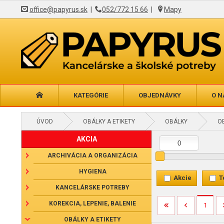
office@papyrus.sk
|
052/772 15 66
|
Mapy
KATEGÓRIE
OBJEDNÁVKY
O N
ÚVOD
OBÁLKY A ETIKETY
OBÁLKY
O
AKCIA
ARCHIVÁCIA A ORGANIZÁCIA
HYGIENA
Akcie
T
KANCELÁRSKE POTREBY
KOREKCIA, LEPENIE, BALENIE
1
OBÁLKY A ETIKETY