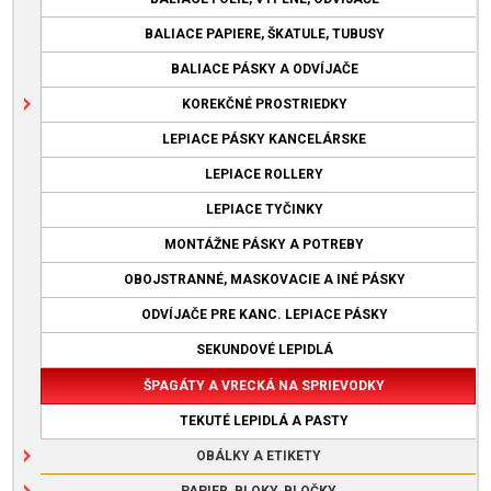
BALIACE PAPIERE, ŠKATULE, TUBUSY
BALIACE PÁSKY A ODVÍJAČE
KOREKČNÉ PROSTRIEDKY
LEPIACE PÁSKY KANCELÁRSKE
LEPIACE ROLLERY
LEPIACE TYČINKY
MONTÁŽNE PÁSKY A POTREBY
OBOJSTRANNÉ, MASKOVACIE A INÉ PÁSKY
ODVÍJAČE PRE KANC. LEPIACE PÁSKY
SEKUNDOVÉ LEPIDLÁ
ŠPAGÁTY A VRECKÁ NA SPRIEVODKY
TEKUTÉ LEPIDLÁ A PASTY
OBÁLKY A ETIKETY
PAPIER, BLOKY, BLOČKY