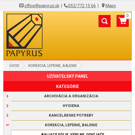
office@papyrus.sk
|
052/772 15 66
|
Mapy
0
ÚVOD
KOREKCIA, LEPENIE, BALENIE
UŽÍVATEĽSKÝ PANEL
ŠPAGÁTY A VRECKÁ NA SPRIEVODKY
KATEGÓRIE
ARCHIVÁCIA A ORGANIZÁCIA
HYGIENA
KANCELÁRSKE POTREBY
KOREKCIA, LEPENIE, BALENIE
BALIACE FÓLIE, VÝPLNE, ODVÍJAČE