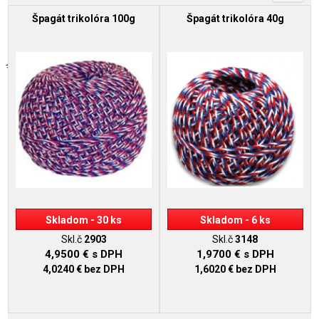
Špagát trikolóra 100g
Špagát trikolóra 40g
Skladom - 30 ks
Skladom - 6 ks
Skl.č
2903
Skl.č
3148
4,9500 €
s DPH
1,9700 €
s DPH
4,0240 €
bez DPH
1,6020 €
bez DPH