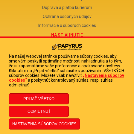
Doprava a platba kuriérom
Ochrana osobných údajov
Informácie o súboroch cookies
NA STIAHNUTIE
Reklamačný formulár
Odstúpenie od zmluvy
Na našej webovej stránke používame súbory cookies, aby
sme vám poskytli optimálne možnosti nahliadnutia a to tým,
Poučenie o odstúpení od zmluvy
že si zapamätáme vaše preferencie a opakované návštevy.
Kliknutím na „Prijať všetko“ súhlasíte s používaním VŠETKÝCH
FIRMA
súborov cookies. Môžete však navštíviť
„Nastavenia súborov
cookies“
a poskytnúť kontrolovaný súhlas, resp. súhlas
PAPYRUS POPRAD, s.r.o.
odmietnuť.
IČO 31678238
DIČ 2020513880
IČ DPH SK2020513880
© 2023 PAPYRUS POPRAD s.r.o., Všetky práva vyhradené.
Dizajn navrhol a naprogramoval Elall, spol. s r. o. -
www.elall.sk