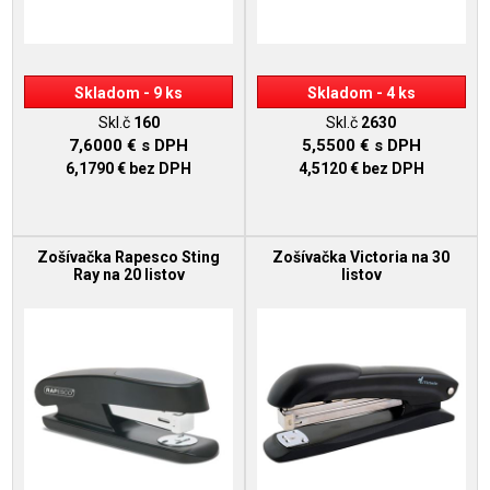
Skladom - 9 ks
Skladom - 4 ks
Skl.č
160
Skl.č
2630
7,6000 €
s DPH
5,5500 €
s DPH
6,1790 €
bez DPH
4,5120 €
bez DPH
Zošívačka Rapesco Sting
Zošívačka Victoria na 30
Ray na 20 listov
listov