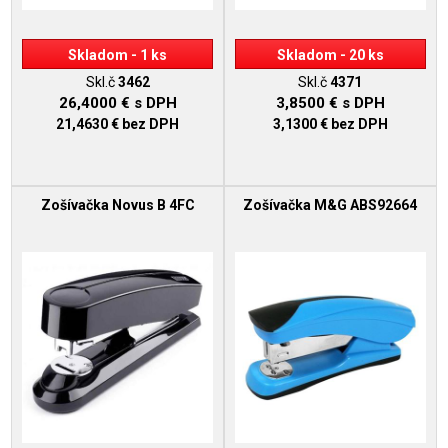
Skladom - 1 ks
Skladom - 20 ks
Skl.č
3462
Skl.č
4371
26,4000 €
s DPH
3,8500 €
s DPH
21,4630 €
bez DPH
3,1300 €
bez DPH
Zošívačka Novus B 4FC
Zošívačka M&G ABS92664