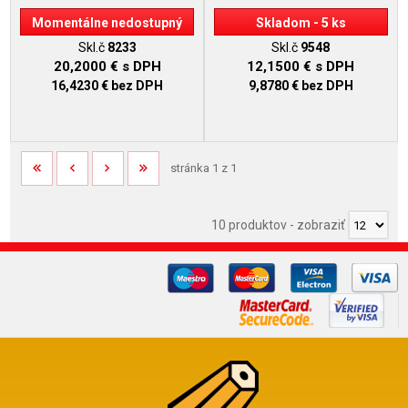
Momentálne nedostupný
Skladom - 5 ks
Skl.č
8233
Skl.č
9548
20,2000 €
s DPH
12,1500 €
s DPH
16,4230 €
bez DPH
9,8780 €
bez DPH
stránka 1 z 1
10 produktov
-
zobraziť