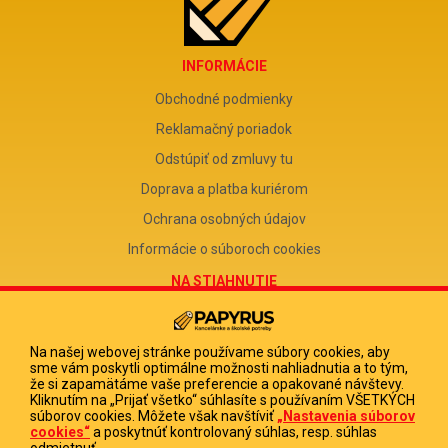
INFORMÁCIE
Obchodné podmienky
Reklamačný poriadok
Odstúpiť od zmluvy tu
Doprava a platba kuriérom
Ochrana osobných údajov
Informácie o súboroch cookies
NA STIAHNUTIE
Reklamačný formulár
Odstúpenie od zmluvy
Na našej webovej stránke používame súbory cookies, aby
sme vám poskytli optimálne možnosti nahliadnutia a to tým,
Poučenie o odstúpení od zmluvy
že si zapamätáme vaše preferencie a opakované návštevy.
Kliknutím na „Prijať všetko“ súhlasíte s používaním VŠETKÝCH
FIRMA
súborov cookies. Môžete však navštíviť
„Nastavenia súborov
cookies“
a poskytnúť kontrolovaný súhlas, resp. súhlas
PAPYRUS POPRAD, s.r.o.