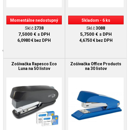
Momentálne nedostupný
Skladom - 6 ks
Skl.č
2738
Skl.č
3088
7,5000 €
s DPH
5,7500 €
s DPH
6,0980 €
bez DPH
4,6750 €
bez DPH
Zošívačka Rapesco Eco
Zošívačka Office Products
Luna na 50 listov
na 30 listov