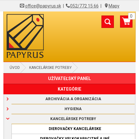
office@papyrus.sk
|
052/772 15 66
|
Mapy
0
ÚVOD
KANCELÁRSKE POTREBY
UŽÍVATEĽSKÝ PANEL
ZOŠÍVAČKY KANCELÁRSKE
KATEGÓRIE
ARCHIVÁCIA A ORGANIZÁCIA
HYGIENA
KANCELÁRSKE POTREBY
DIEROVAČKY KANCELÁRSKE
DIEROVAČKY VEĽKOKAPACITNÉ A INÉ