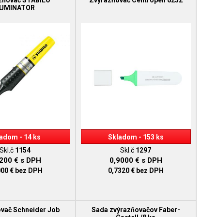
zňovač STABILO
Zvýrazňovač Centropen 6252
UMINATOR
adom - 14 ks
Skladom - 153 ks
Skl.č
1154
Skl.č
1297
9200 €
s DPH
0,9000 €
s DPH
000 €
bez DPH
0,7320 €
bez DPH
vač Schneider Job
Sada zvýrazňovačov Faber-