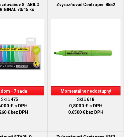
razňovačov STABILO
Zvýrazňovač Centropen 8552
RIGINAL 70/15 ks
adom - 7 sada
Momentálne nedostupný
Skl.č
475
Skl.č
618
6000 €
s DPH
0,8000 €
s DPH
260 €
bez DPH
0,6500 €
bez DPH