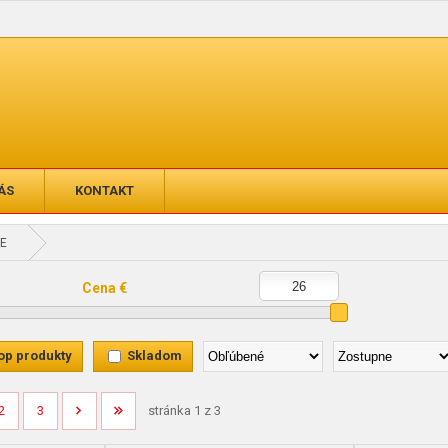
ÁS
KONTAKT
E
Cena €
op produkty
Skladom
2
3
stránka 1 z 3