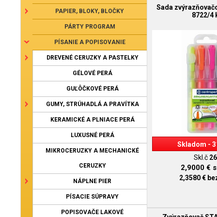
Sada zvýrazňovač
PAPIER, BLOKY, BLOČKY
8722/4 
PÁRTY PROGRAM
PÍSANIE A POPISOVANIE
DREVENÉ CERUZKY A PASTELKY
GÉLOVÉ PERÁ
GUĽÔČKOVÉ PERÁ
GUMY, STRÚHADLÁ A PRAVÍTKA
KERAMICKÉ A PLNIACE PERÁ
LUXUSNÉ PERÁ
Skladom - 3
MIKROCERUZKY A MECHANICKÉ
Skl.č
26
CERUZKY
2,9000 €
s
2,3580 €
be
NÁPLNE PIER
PÍSACIE SÚPRAVY
POPISOVAČE LAKOVÉ