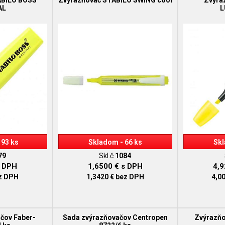
ABILO BOSS
Zvýrazňovač STABILO SWING cool
Zvýra
AL
L
193 ks
Skladom - 66 ks
Skl
79
Skl.č
1084
 DPH
1,6500 €
s DPH
4,
z DPH
1,3420 €
bez DPH
4,0
čov Faber-
Sada zvýrazňovačov Centropen
Zvýrazňo