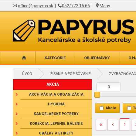
office@papyrus.sk
|
052/772 15 66
|
Mapy
KATEGÓRIE
OBJEDNÁVKY
O N
ÚVOD
PÍSANIE A POPISOVANIE
ZVÝRAZŇOVAČ
AKCIA
ARCHIVÁCIA A ORGANIZÁCIA
HYGIENA
Akcie
T
KANCELÁRSKE POTREBY
KOREKCIA, LEPENIE, BALENIE
1
OBÁLKY A ETIKETY