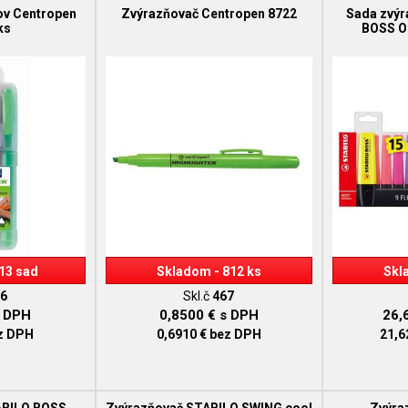
ov Centropen
Zvýrazňovač Centropen 8722
Sada zvý
ks
BOSS O
13 sad
Skladom - 812 ks
Skl
6
Skl.č
467
 DPH
0,8500 €
s DPH
26,
z DPH
0,6910 €
bez DPH
21,6