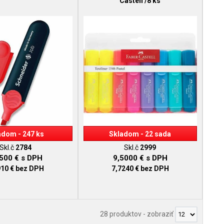
Castell /8 ks
adom - 247 ks
Skladom - 22 sada
Skl.č
2784
Skl.č
2999
8500 €
s DPH
9,5000 €
s DPH
910 €
bez DPH
7,7240 €
bez DPH
28 produktov
-
zobraziť