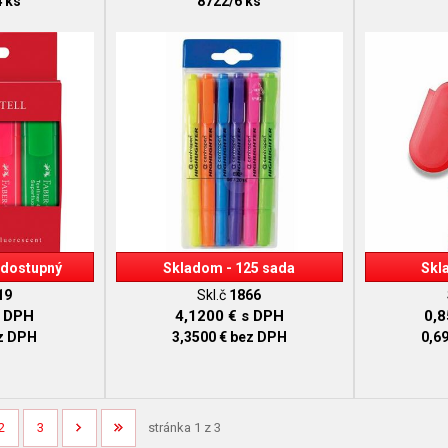
4 ks
8722/6 ks
dostupný
Skladom - 125 sada
Skl
19
Skl.č
1866
 DPH
4,1200 €
s DPH
0,
z DPH
3,3500 €
bez DPH
0,6
2
3
stránka 1 z 3