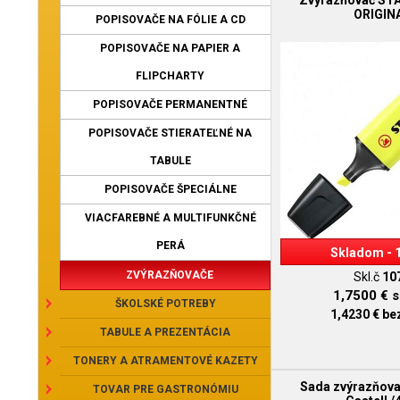
Zvýrazňovač ST
ORIGIN
POPISOVAČE NA FÓLIE A CD
POPISOVAČE NA PAPIER A
FLIPCHARTY
POPISOVAČE PERMANENTNÉ
POPISOVAČE STIERATEĽNÉ NA
TABULE
POPISOVAČE ŠPECIÁLNE
VIACFAREBNÉ A MULTIFUNKČNÉ
PERÁ
Skladom - 
ZVÝRAZŇOVAČE
Skl.č
10
1,7500 €
s
ŠKOLSKÉ POTREBY
1,4230 €
be
TABULE A PREZENTÁCIA
TONERY A ATRAMENTOVÉ KAZETY
Sada zvýrazňova
TOVAR PRE GASTRONÓMIU