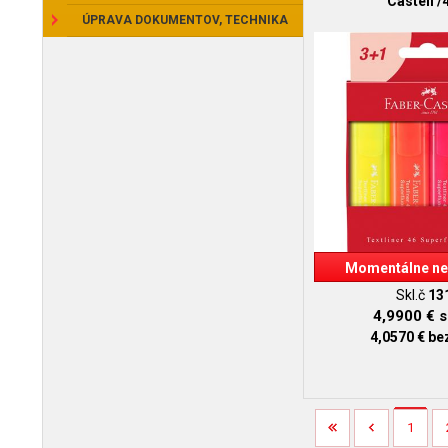
Castell /
ÚPRAVA DOKUMENTOV, TECHNIKA
Momentálne ne
Skl.č
13
4,9900 €
s
4,0570 €
be
1