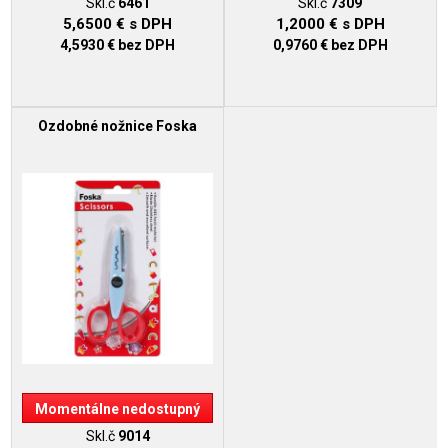
Skl.č
6461
Skl.č
7309
5,6500 €
s DPH
1,2000 €
s DPH
4,5930 €
bez DPH
0,9760 €
bez DPH
Ozdobné nožnice Foska
Momentálne nedostupný
Skl.č
9014