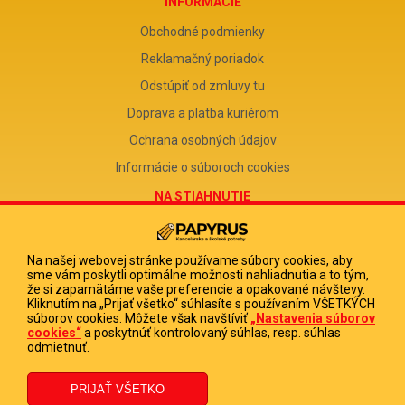
INFORMÁCIE
Obchodné podmienky
Reklamačný poriadok
Odstúpiť od zmluvy tu
Doprava a platba kuriérom
Ochrana osobných údajov
Informácie o súboroch cookies
NA STIAHNUTIE
Reklamačný formulár
Odstúpenie od zmluvy
Na našej webovej stránke používame súbory cookies, aby
sme vám poskytli optimálne možnosti nahliadnutia a to tým,
Poučenie o odstúpení od zmluvy
že si zapamätáme vaše preferencie a opakované návštevy.
Kliknutím na „Prijať všetko“ súhlasíte s používaním VŠETKÝCH
FIRMA
súborov cookies. Môžete však navštíviť
„Nastavenia súborov
cookies“
a poskytnúť kontrolovaný súhlas, resp. súhlas
PAPYRUS POPRAD, s.r.o.
odmietnuť.
IČO 31678238
DIČ 2020513880