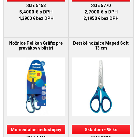
Skl.č
5153
Skl.č
5770
5,4000 €
s DPH
2,7000 €
s DPH
4,3900 €
bez DPH
2,1950 €
bez DPH
Nožnice Pelikan Griffix pre
Detské nožnice Maped Soft
pravákov v blistri
13 cm
Momentálne nedostupný
Skladom - 95 ks