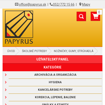
office@papyrus.sk
|
052/772 15 66
|
Mapy
0
ÚVOD
ŠKOLSKÉ POTREBY
NOŽNIČKY, GUMY, STRÚHADLÁ
UŽÍVATEĽSKÝ PANEL
NOŽNIČKY
KATEGÓRIE
ARCHIVÁCIA A ORGANIZÁCIA
HYGIENA
KANCELÁRSKE POTREBY
KOREKCIA, LEPENIE, BALENIE
OBÁLKY A ETIKETY