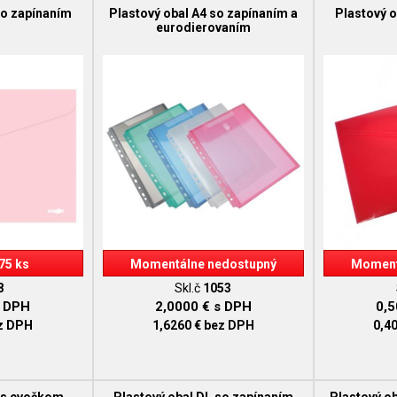
so zapínaním
Plastový obal A4 so zapínaním a
Plastový o
eurodierovaním
75 ks
Momentálne nedostupný
Moment
8
Skl.č
1053
 DPH
2,0000 €
s DPH
0,
z DPH
1,6260 €
bez DPH
0,4