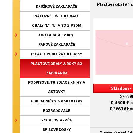
Plastový obal A4 
KRÚŽKOVÉ ZAKLADAČE
NÁSUVNÉ LIŠTY A OBALY
OBALY "L", "U" A SO ZIPSOM
ODKLADACIE MAPY
PÁKOVÉ ZAKLADAČE
PÍSACIE PODLOŽKY A DOSKY
PLASTOVÉ OBALY A BOXY SO
ZAPÍNANÍM
PODPISOVÉ, TRIEDIACE KNIHY A
Skladom - 
AKTOVKY
Skl.č
9
POKLADNIČKY A KARTOTÉKY
0,4500 €
s
0,3660 €
be
ROZRAĎOVAČE
RÝCHLOVIAZAČE
SPISOVÉ DOSKY