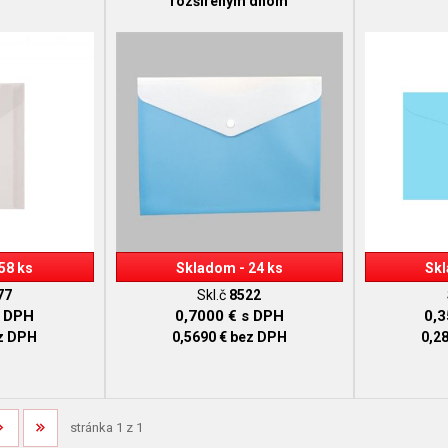
rozšíreným dnom
58 ks
Skladom - 24 ks
Skl
77
Skl.č
8522
 DPH
0,7000 €
s DPH
0,
z DPH
0,5690 €
bez DPH
0,2
stránka 1 z 1