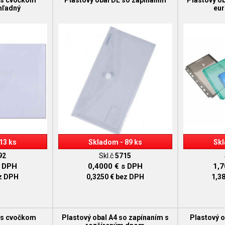
6 s cvočkom
Plastový obal DL so zapínaním
Plastový ob
hľadný
eu
13 ks
Skladom - 89 ks
Skl
92
Skl.č
5715
 DPH
0,4000 €
s DPH
1,
z DPH
0,3250 €
bez DPH
1,3
7 s cvočkom
Plastový obal A4 so zapínaním s
Plastový o