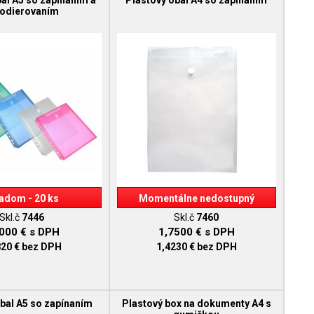
al A5 so zapínaním a
Plastový obal A4 so zapínaním
rodierovaním
adom - 20 ks
Momentálne nedostupný
Skl.č
7446
Skl.č
7460
7000 €
s DPH
1,7500 €
s DPH
820 €
bez DPH
1,4230 €
bez DPH
bal A5 so zapínaním
Plastový box na dokumenty A4 s