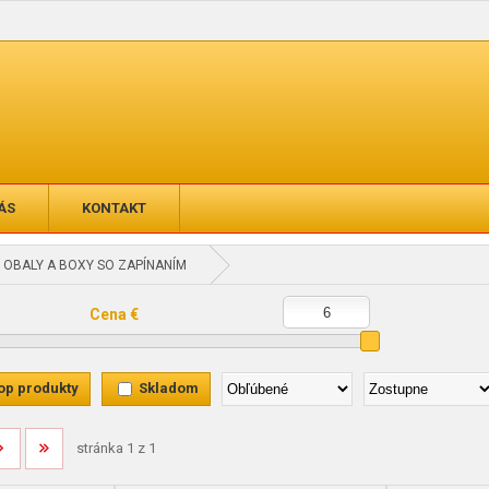
ÁS
KONTAKT
 OBALY A BOXY SO ZAPÍNANÍM
Cena €
op produkty
Skladom
stránka 1 z 1