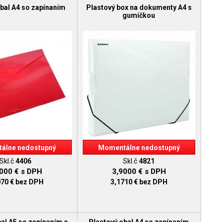
bal A4 so zapínaním
Plastový box na dokumenty A4 s
gumičkou
álne nedostupný
Momentálne nedostupný
Skl.č
4406
Skl.č
4821
5000 €
s DPH
3,9000 €
s DPH
070 €
bez DPH
3,1710 €
bez DPH