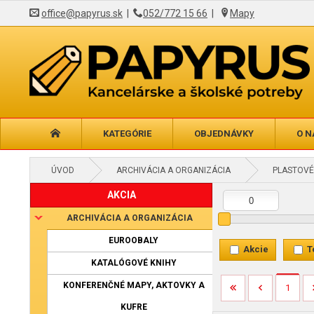
office@papyrus.sk
|
052/772 15 66
|
Mapy
KATEGÓRIE
OBJEDNÁVKY
O N
ÚVOD
ARCHIVÁCIA A ORGANIZÁCIA
PLASTOVÉ
AKCIA
ARCHIVÁCIA A ORGANIZÁCIA
EUROOBALY
Akcie
T
KATALÓGOVÉ KNIHY
KONFERENČNÉ MAPY, AKTOVKY A
1
KUFRE