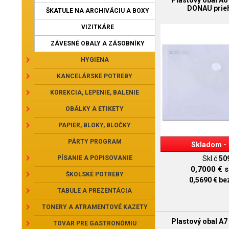
Plastový obal A
DONAU prie
ŠKATULE NA ARCHIVÁCIU A BOXY
VIZITKÁRE
ZÁVESNÉ OBALY A ZÁSOBNÍKY
HYGIENA
KANCELÁRSKE POTREBY
KOREKCIA, LEPENIE, BALENIE
OBÁLKY A ETIKETY
PAPIER, BLOKY, BLOČKY
PÁRTY PROGRAM
Skladom - 
PÍSANIE A POPISOVANIE
Skl.č
50
0,7000 €
s
ŠKOLSKÉ POTREBY
0,5690 €
be
TABULE A PREZENTÁCIA
TONERY A ATRAMENTOVÉ KAZETY
Plastový obal A
TOVAR PRE GASTRONÓMIU