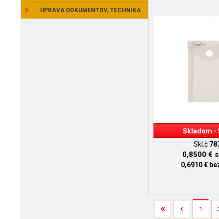
ÚPRAVA DOKUMENTOV, TECHNIKA
Skladom - 
Skl.č
78
0,8500 €
s
0,6910 €
be
1