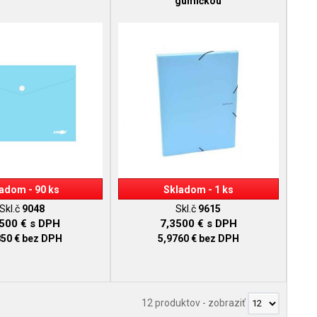
gumičkou
adom - 90 ks
Skladom - 1 ks
Skl.č
9048
Skl.č
9615
3500 €
s DPH
7,3500 €
s DPH
850 €
bez DPH
5,9760 €
bez DPH
12 produktov
-
zobraziť