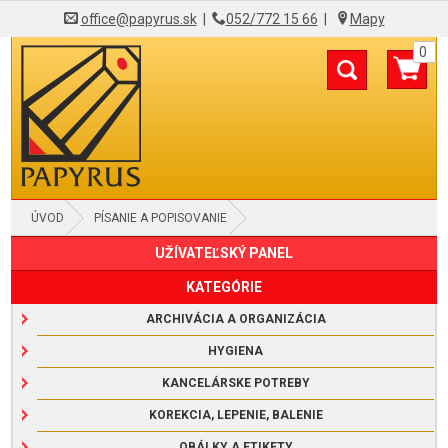
office@papyrus.sk
|
052/772 15 66
|
Mapy
0
ÚVOD
PÍSANIE A POPISOVANIE
UŽÍVATEĽSKÝ PANEL
GUMY, STRÚHADLÁ A PRAVÍTKA
KATEGÓRIE
ARCHIVÁCIA A ORGANIZÁCIA
HYGIENA
KANCELÁRSKE POTREBY
KOREKCIA, LEPENIE, BALENIE
OBÁLKY A ETIKETY