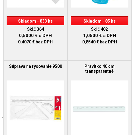
Skladom - 833 ks
Skladom - 85 ks
Skl.č
364
Skl.č
402
0,5000 €
s DPH
1,0500 €
s DPH
0,4070 €
bez DPH
0,8540 €
bez DPH
Súprava na rysovanie 9500
Pravítko 40 cm
transparentné