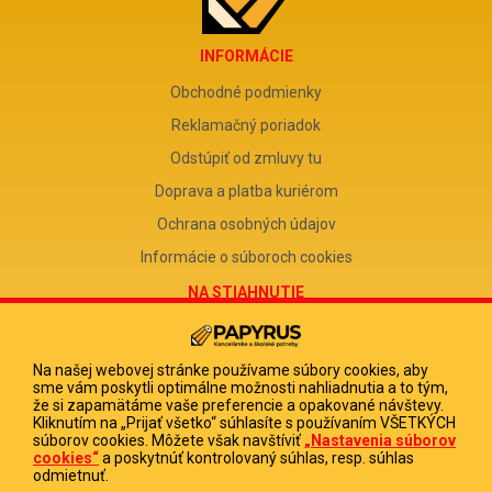
INFORMÁCIE
Obchodné podmienky
Reklamačný poriadok
Odstúpiť od zmluvy tu
Doprava a platba kuriérom
Ochrana osobných údajov
Informácie o súboroch cookies
NA STIAHNUTIE
Reklamačný formulár
Odstúpenie od zmluvy
Na našej webovej stránke používame súbory cookies, aby
sme vám poskytli optimálne možnosti nahliadnutia a to tým,
Poučenie o odstúpení od zmluvy
že si zapamätáme vaše preferencie a opakované návštevy.
Kliknutím na „Prijať všetko“ súhlasíte s používaním VŠETKÝCH
FIRMA
súborov cookies. Môžete však navštíviť
„Nastavenia súborov
cookies“
a poskytnúť kontrolovaný súhlas, resp. súhlas
PAPYRUS POPRAD, s.r.o.
odmietnuť.