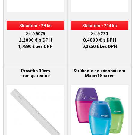
Skladom - 28 ks
Skladom - 214 ks
Skl.č
6075
Skl.č
220
2,2000 €
s DPH
0,4000 €
s DPH
1,7890 €
bez DPH
0,3250 €
bez DPH
Pravítko 30cm
Strúhadlo so zásobníkom
transparentné
Maped Shaker