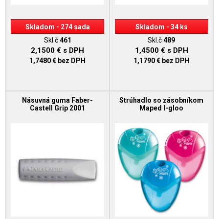
Skladom - 274 sada
Skladom - 34 ks
Skl.č
461
Skl.č
489
2,1500 €
s DPH
1,4500 €
s DPH
1,7480 €
bez DPH
1,1790 €
bez DPH
Násuvná guma Faber-
Strúhadlo so zásobníkom
Castell Grip 2001
Maped I-gloo