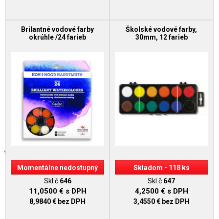
Brilantné vodové farby
Školské vodové farby,
okrúhle /24 farieb
30mm, 12 farieb
Momentálne nedostupný
Skladom - 118 ks
Skl.č
646
Skl.č
647
11,0500 €
s DPH
4,2500 €
s DPH
8,9840 €
bez DPH
3,4550 €
bez DPH