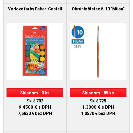
Vodové farby Faber-Castell
Okrúhly štetec č. 10 "Milan"
Skladom - 9 ks
Skladom - 85 ks
Skl.č
702
Skl.č
725
9,4500 €
s DPH
1,3000 €
s DPH
7,6830 €
bez DPH
1,0570 €
bez DPH