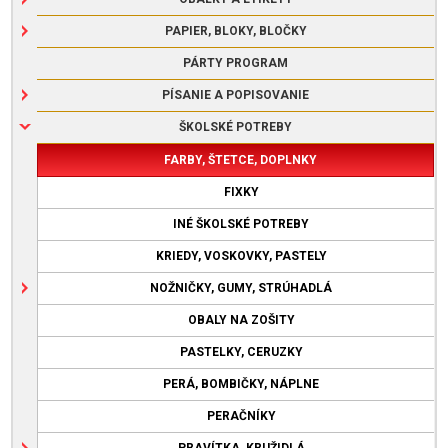
PAPIER, BLOKY, BLOČKY
PÁRTY PROGRAM
PÍSANIE A POPISOVANIE
ŠKOLSKÉ POTREBY
FARBY, ŠTETCE, DOPLNKY
FIXKY
INÉ ŠKOLSKÉ POTREBY
KRIEDY, VOSKOVKY, PASTELY
NOŽNIČKY, GUMY, STRÚHADLÁ
OBALY NA ZOŠITY
PASTELKY, CERUZKY
PERÁ, BOMBIČKY, NÁPLNE
PERAČNÍKY
PRAVÍTKA, KRUŽIDLÁ