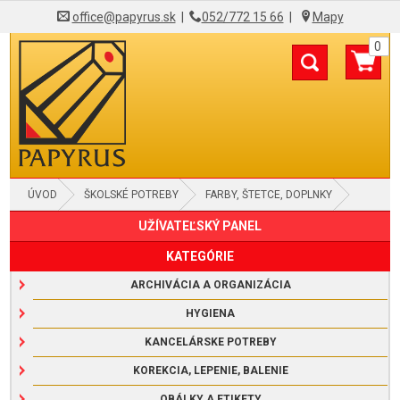
office@papyrus.sk
|
052/772 15 66
|
Mapy
0
ÚVOD
ŠKOLSKÉ POTREBY
FARBY, ŠTETCE, DOPLNKY
UŽÍVATEĽSKÝ PANEL
KATEGÓRIE
ARCHIVÁCIA A ORGANIZÁCIA
HYGIENA
KANCELÁRSKE POTREBY
KOREKCIA, LEPENIE, BALENIE
OBÁLKY A ETIKETY