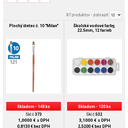
87 produktov
-
zobraziť
Plochý štetec č. 10 "Milan"
Školské vodové farby,
22.5mm, 12 farieb
Skladom - 148 ks
Skladom - 120 ks
Skl.č
373
Skl.č
532
1,0000 €
s DPH
3,1000 €
s DPH
0,8130 €
bez DPH
2,5200 €
bez DPH