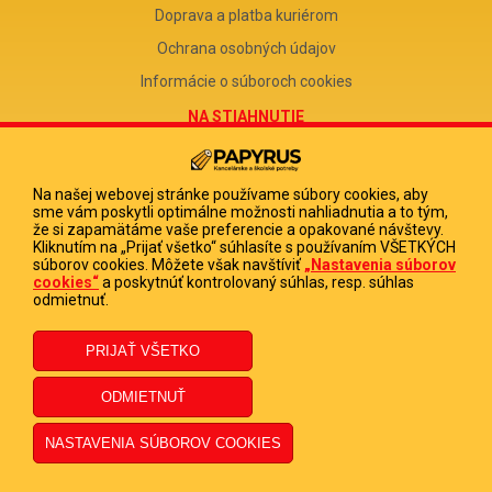
Doprava a platba kuriérom
Ochrana osobných údajov
Informácie o súboroch cookies
NA STIAHNUTIE
Reklamačný formulár
Odstúpenie od zmluvy
Na našej webovej stránke používame súbory cookies, aby
sme vám poskytli optimálne možnosti nahliadnutia a to tým,
Poučenie o odstúpení od zmluvy
že si zapamätáme vaše preferencie a opakované návštevy.
Kliknutím na „Prijať všetko“ súhlasíte s používaním VŠETKÝCH
FIRMA
súborov cookies. Môžete však navštíviť
„Nastavenia súborov
cookies“
a poskytnúť kontrolovaný súhlas, resp. súhlas
PAPYRUS POPRAD, s.r.o.
odmietnuť.
IČO 31678238
DIČ 2020513880
IČ DPH SK2020513880
© 2023 PAPYRUS POPRAD s.r.o., Všetky práva vyhradené.
Dizajn navrhol a naprogramoval Elall, spol. s r. o. -
www.elall.sk
Potrebujete pomoc?