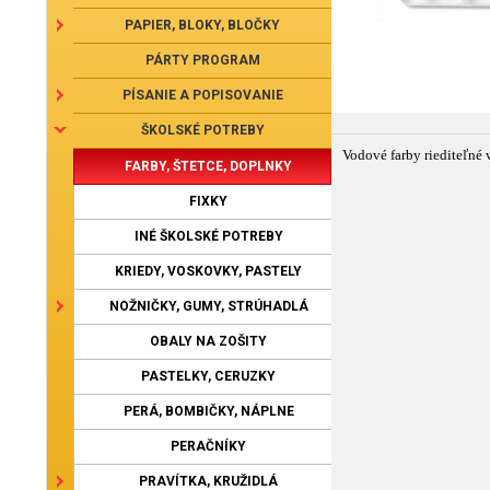
PAPIER, BLOKY, BLOČKY
PÁRTY PROGRAM
PÍSANIE A POPISOVANIE
ŠKOLSKÉ POTREBY
Vodové farby riediteľné 
FARBY, ŠTETCE, DOPLNKY
FIXKY
INÉ ŠKOLSKÉ POTREBY
KRIEDY, VOSKOVKY, PASTELY
NOŽNIČKY, GUMY, STRÚHADLÁ
OBALY NA ZOŠITY
PASTELKY, CERUZKY
PERÁ, BOMBIČKY, NÁPLNE
PERAČNÍKY
PRAVÍTKA, KRUŽIDLÁ