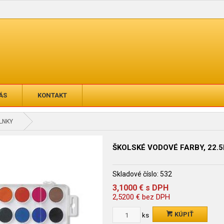
ÁS
KONTAKT
PLNKY
ŠKOLSKÉ VODOVÉ FARBY, 22.5
Skladové číslo:
532
3,1000
€
s DPH
2,5200
€
bez DPH
KÚPIŤ
ks