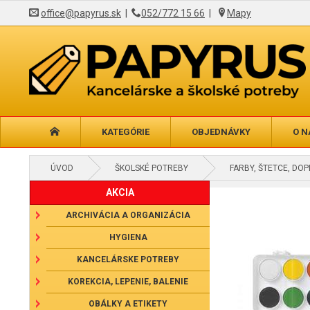
office@papyrus.sk
|
052/772 15 66
|
Mapy
KATEGÓRIE
OBJEDNÁVKY
O N
ÚVOD
ŠKOLSKÉ POTREBY
FARBY, ŠTETCE, DO
AKCIA
ARCHIVÁCIA A ORGANIZÁCIA
HYGIENA
KANCELÁRSKE POTREBY
KOREKCIA, LEPENIE, BALENIE
OBÁLKY A ETIKETY