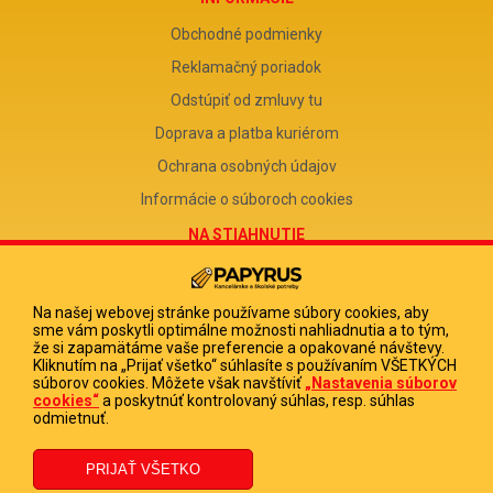
Obchodné podmienky
Reklamačný poriadok
Odstúpiť od zmluvy tu
Doprava a platba kuriérom
Ochrana osobných údajov
Informácie o súboroch cookies
NA STIAHNUTIE
Reklamačný formulár
Odstúpenie od zmluvy
Na našej webovej stránke používame súbory cookies, aby
sme vám poskytli optimálne možnosti nahliadnutia a to tým,
Poučenie o odstúpení od zmluvy
že si zapamätáme vaše preferencie a opakované návštevy.
Kliknutím na „Prijať všetko“ súhlasíte s používaním VŠETKÝCH
FIRMA
súborov cookies. Môžete však navštíviť
„Nastavenia súborov
cookies“
a poskytnúť kontrolovaný súhlas, resp. súhlas
PAPYRUS POPRAD, s.r.o.
odmietnuť.
IČO 31678238
DIČ 2020513880