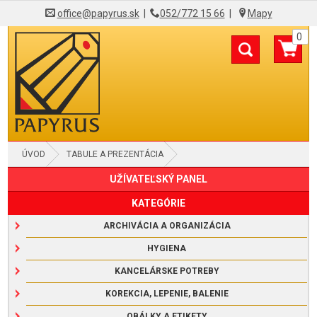
office@papyrus.sk
|
052/772 15 66
|
Mapy
0
ÚVOD
TABULE A PREZENTÁCIA
UŽÍVATEĽSKÝ PANEL
MAGNETICKÉ PÁSKY A VRECKÁ
KATEGÓRIE
ARCHIVÁCIA A ORGANIZÁCIA
HYGIENA
KANCELÁRSKE POTREBY
KOREKCIA, LEPENIE, BALENIE
OBÁLKY A ETIKETY