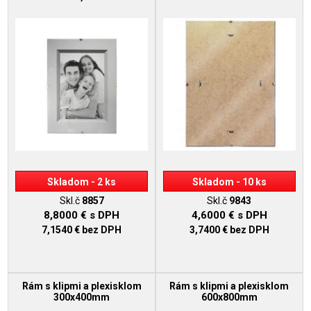
Skladom - 2 ks
Skladom - 10 ks
Skl.č
8857
Skl.č
9843
8,8000 €
s DPH
4,6000 €
s DPH
7,1540 €
bez DPH
3,7400 €
bez DPH
Rám s klipmi a plexisklom
Rám s klipmi a plexisklom
300x400mm
600x800mm