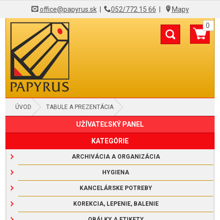
office@papyrus.sk
|
052/772 15 66
|
Mapy
0
ÚVOD
TABULE A PREZENTÁCIA
UŽÍVATEĽSKÝ PANEL
VITRÍNY, PANELY A RÁMY S KLIPMI
KATEGÓRIE
ARCHIVÁCIA A ORGANIZÁCIA
HYGIENA
KANCELÁRSKE POTREBY
KOREKCIA, LEPENIE, BALENIE
OBÁLKY A ETIKETY