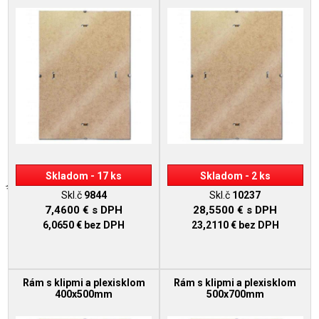
Skladom - 17 ks
Skladom - 2 ks
Skl.č
9844
Skl.č
10237
7,4600 €
s DPH
28,5500 €
s DPH
6,0650 €
bez DPH
23,2110 €
bez DPH
Rám s klipmi a plexisklom
Rám s klipmi a plexisklom
400x500mm
500x700mm