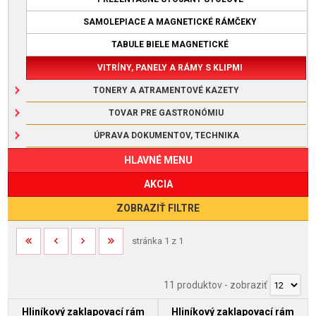
SAMOLEPIACE A MAGNETICKÉ RÁMČEKY
TABULE BIELE MAGNETICKÉ
VITRÍNY, PANELY A RÁMY S KLIPMI
TONERY A ATRAMENTOVÉ KAZETY
TOVAR PRE GASTRONÓMIU
ÚPRAVA DOKUMENTOV, TECHNIKA
HLAVNÉ MENU
AKCIA
ZOBRAZIŤ FILTRE
stránka 1 z 1
11 produktov
-
zobraziť
Hliníkový zaklapovací rám
Hliníkový zaklapovací rám