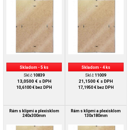
Skladom - 5 ks
Skladom - 4 ks
Skl.č
10839
Skl.č
11009
13,0500 €
s DPH
21,1500 €
s DPH
10,6100 €
bez DPH
17,1950 €
bez DPH
Rám s klipmi a plexisklom
Rám s klipmi a plexisklom
240x300mm
130x180mm