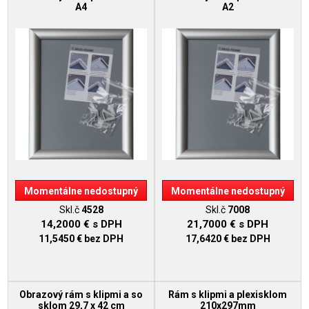
A4
A2
Momentálne nedostupný
Momentálne nedostupný
Skl.č
4528
Skl.č
7008
14,2000 €
s DPH
21,7000 €
s DPH
11,5450 €
bez DPH
17,6420 €
bez DPH
Obrazový rám s klipmi a so
Rám s klipmi a plexisklom
sklom 29,7 x 42 cm
210x297mm