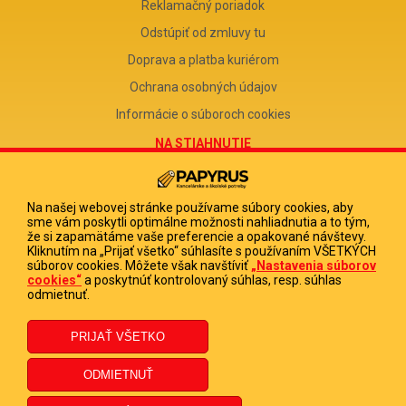
Reklamačný poriadok
Odstúpiť od zmluvy tu
Doprava a platba kuriérom
Ochrana osobných údajov
Informácie o súboroch cookies
NA STIAHNUTIE
Reklamačný formulár
Odstúpenie od zmluvy
Na našej webovej stránke používame súbory cookies, aby
sme vám poskytli optimálne možnosti nahliadnutia a to tým,
Poučenie o odstúpení od zmluvy
že si zapamätáme vaše preferencie a opakované návštevy.
Kliknutím na „Prijať všetko“ súhlasíte s používaním VŠETKÝCH
FIRMA
súborov cookies. Môžete však navštíviť
„Nastavenia súborov
cookies“
a poskytnúť kontrolovaný súhlas, resp. súhlas
PAPYRUS POPRAD, s.r.o.
odmietnuť.
IČO 31678238
DIČ 2020513880
IČ DPH SK2020513880