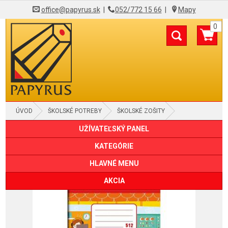
office@papyrus.sk
|
052/772 15 66
|
Mapy
0
ÚVOD
ŠKOLSKÉ POTREBY
ŠKOLSKÉ ZOŠITY
UŽÍVATEĽSKÝ PANEL
KATEGÓRIE
HLAVNÉ MENU
AKCIA