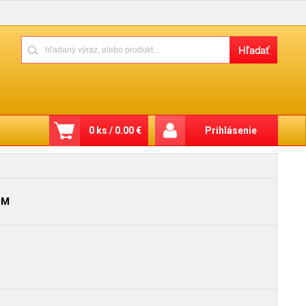
0 ks / 0.00 €
Prihlásenie
CM