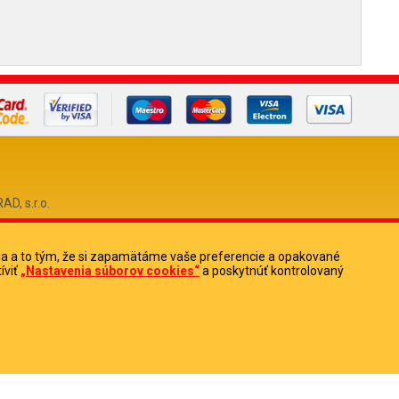
, s.r.o.
ia a to tým, že si zapamätáme vaše preferencie a opakované
0
íviť
„Nastavenia súborov cookies“
a poskytnúť kontrolovaný
513880
Potrebujete pomoc?
Dizajn navrhol a naprogramoval Elall, spol. s r. o. -
www.elall.sk