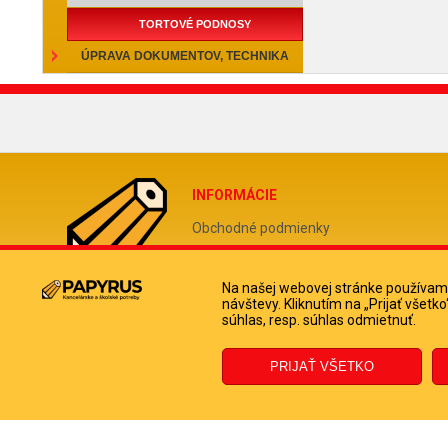
TORTOVÉ PODNOSY
ÚPRAVA DOKUMENTOV, TECHNIKA
INFORMÁCIE
Obchodné podmienky
Reklamačný poriadok
Odstúpiť od zmluvy tu
Na našej webovej stránke používame
návštevy. Kliknutím na „Prijať všet
Doprava a platba kuriérom
súhlas, resp. súhlas odmietnuť.
Ochrana osobných údajov
Informácie o súboroch cookies
© 2023 PAPYRUS POPRAD s.r.o., Všetky práva vyhradené.