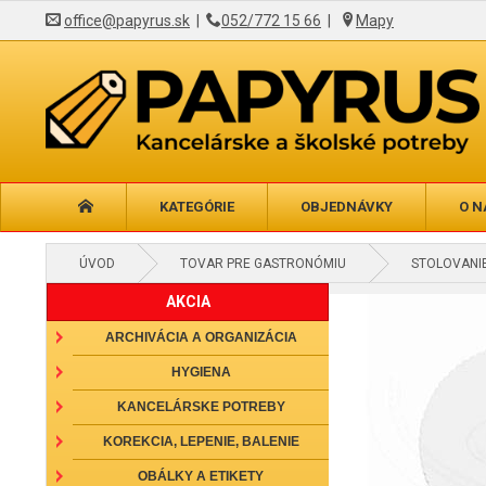
office@papyrus.sk
|
052/772 15 66
|
Mapy
KATEGÓRIE
OBJEDNÁVKY
O N
ÚVOD
TOVAR PRE GASTRONÓMIU
STOLOVANIE
AKCIA
ARCHIVÁCIA A ORGANIZÁCIA
HYGIENA
KANCELÁRSKE POTREBY
KOREKCIA, LEPENIE, BALENIE
OBÁLKY A ETIKETY