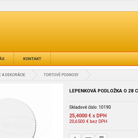
ÁS
KONTAKT
 A DEKORÁCIE
TORTOVÉ PODNOSY
LEPENKOVÁ PODLOŽKA O 28 
Skladové číslo:
10190
25,4000
€
s DPH
20,6500
€
bez DPH