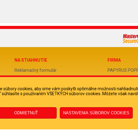
NA STIAHNUTIE
FIRMA
Reklamačný formulár
PAPYRUS POPRAD
Odstúpenie od zmluvy
IČO 31678238
 súbory cookies, aby sme vám poskytli optimálne možnosti nahliadnut
Poučenie o odstúpení od zmluvy
DIČ 202051388
ko“ súhlasíte s používaním VŠETKÝCH súborov cookies. Môžete však navšt
IČ DPH SK2020