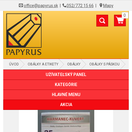
office@papyrus.sk
|
052/772 15 66
|
Mapy
0
ÚVOD
OBÁLKY A ETIKETY
OBÁLKY
OBÁLKY S PÁSKOU
UŽÍVATEĽSKÝ PANEL
KATEGÓRIE
HLAVNÉ MENU
AKCIA