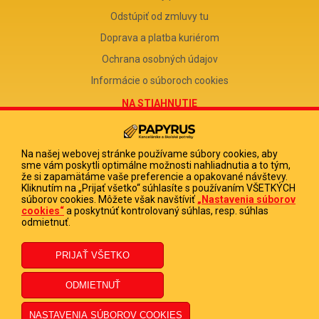
Odstúpiť od zmluvy tu
Doprava a platba kuriérom
Ochrana osobných údajov
Informácie o súboroch cookies
NA STIAHNUTIE
Reklamačný formulár
Odstúpenie od zmluvy
Na našej webovej stránke používame súbory cookies, aby
sme vám poskytli optimálne možnosti nahliadnutia a to tým,
Poučenie o odstúpení od zmluvy
že si zapamätáme vaše preferencie a opakované návštevy.
Kliknutím na „Prijať všetko“ súhlasíte s používaním VŠETKÝCH
FIRMA
súborov cookies. Môžete však navštíviť
„Nastavenia súborov
cookies“
a poskytnúť kontrolovaný súhlas, resp. súhlas
PAPYRUS POPRAD, s.r.o.
odmietnuť.
IČO 31678238
DIČ 2020513880
IČ DPH SK2020513880