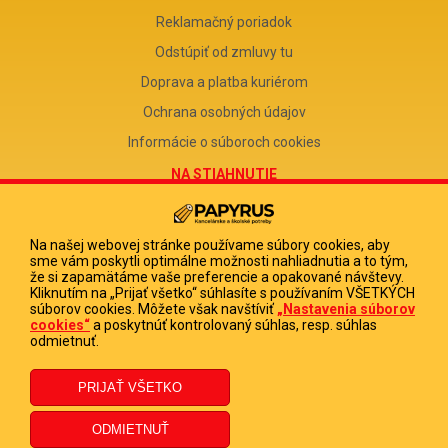
Reklamačný poriadok
Odstúpiť od zmluvy tu
Doprava a platba kuriérom
Ochrana osobných údajov
Informácie o súboroch cookies
NA STIAHNUTIE
Reklamačný formulár
Odstúpenie od zmluvy
Na našej webovej stránke používame súbory cookies, aby
sme vám poskytli optimálne možnosti nahliadnutia a to tým,
Poučenie o odstúpení od zmluvy
že si zapamätáme vaše preferencie a opakované návštevy.
Kliknutím na „Prijať všetko“ súhlasíte s používaním VŠETKÝCH
FIRMA
súborov cookies. Môžete však navštíviť
„Nastavenia súborov
cookies“
a poskytnúť kontrolovaný súhlas, resp. súhlas
PAPYRUS POPRAD, s.r.o.
odmietnuť.
IČO 31678238
DIČ 2020513880
IČ DPH SK2020513880