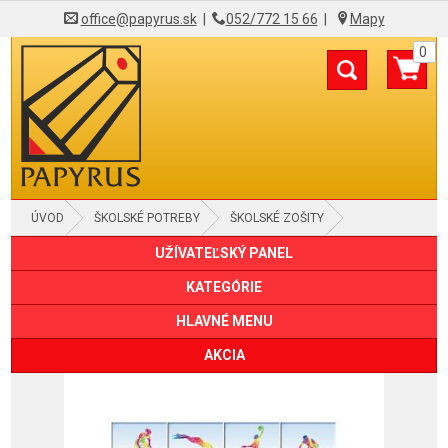
office@papyrus.sk
|
052/772 15 66
|
Mapy
0
ÚVOD
ŠKOLSKÉ POTREBY
ŠKOLSKÉ ZOŠITY
UŽÍVATEĽSKÝ PANEL
KATEGÓRIE
HLAVNÉ MENU
AKCIA