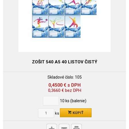
ZOŠIT 540 A5 40 LISTOV ČISTÝ
Skladové číslo:
105
0,4500
€
s DPH
0,3660
€
bez DPH
10
ks (balenie)
KÚPIŤ
ks