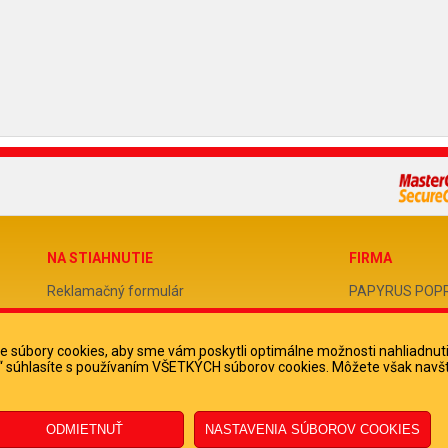
NA STIAHNUTIE
FIRMA
Reklamačný formulár
PAPYRUS POPRAD
Odstúpenie od zmluvy
IČO 31678238
 súbory cookies, aby sme vám poskytli optimálne možnosti nahliadnut
Poučenie o odstúpení od zmluvy
DIČ 202051388
ko“ súhlasíte s používaním VŠETKÝCH súborov cookies. Môžete však navšt
IČ DPH SK2020