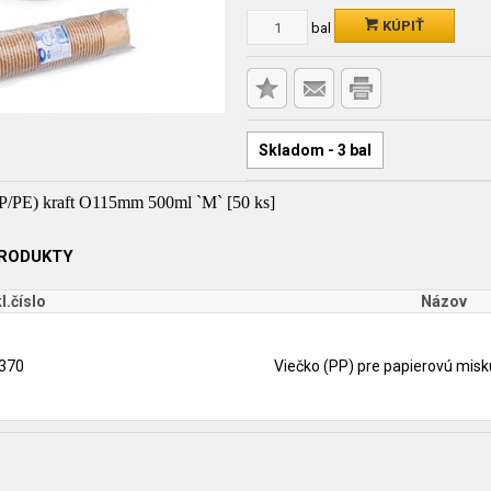
KÚPIŤ
bal
Skladom - 3 bal
P/PE) kraft O115mm 500ml `M` [50 ks]
PRODUKTY
l.číslo
Názov
370
Viečko (PP) pre papierovú mis