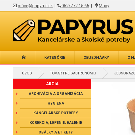
office@papyrus.sk
|
052/772 15 66
|
Mapy
KATEGÓRIE
OBJEDNÁVKY
O N
ÚVOD
TOVAR PRE GASTRONÓMIU
JEDNORÁZO
AKCIA
ARCHIVÁCIA A ORGANIZÁCIA
HYGIENA
KANCELÁRSKE POTREBY
KOREKCIA, LEPENIE, BALENIE
OBÁLKY A ETIKETY