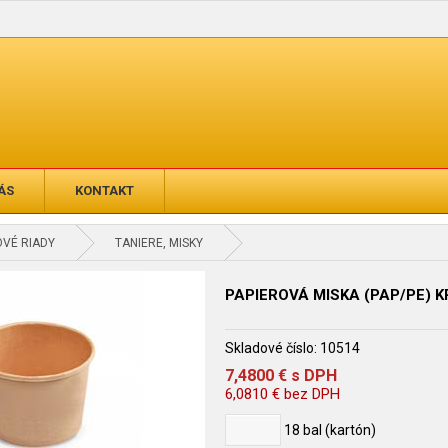
ÁS
KONTAKT
VÉ RIADY
TANIERE, MISKY
PAPIEROVÁ MISKA (PAP/PE) K
Skladové číslo:
10514
7,4800
€
s DPH
6,0810
€
bez DPH
18
bal (kartón)