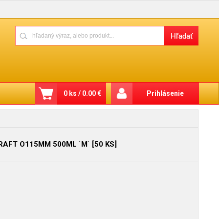
0 ks / 0.00 €
Prihlásenie
RAFT O115MM 500ML `M` [50 KS]