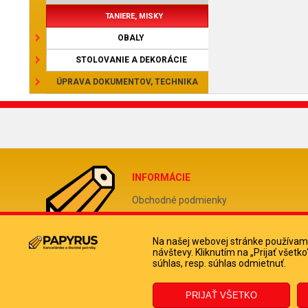
TANIERE, MISKY
OBALY
STOLOVANIE A DEKORÁCIE
ÚPRAVA DOKUMENTOV, TECHNIKA
INFORMÁCIE
Obchodné podmienky
Reklamačný poriadok
Odstúpiť od zmluvy tu
Na našej webovej stránke používame
návštevy. Kliknutím na „Prijať všet
Doprava a platba kuriérom
súhlas, resp. súhlas odmietnuť.
Ochrana osobných údajov
Informácie o súboroch cookies