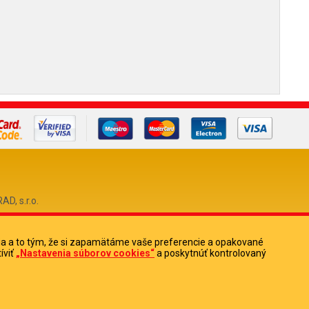
, s.r.o.
ia a to tým, že si zapamätáme vaše preferencie a opakované
0
íviť
„Nastavenia súborov cookies“
a poskytnúť kontrolovaný
513880