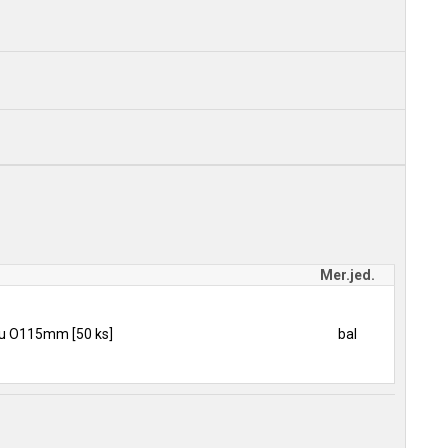
Mer.jed.
ku O115mm [50 ks]
bal