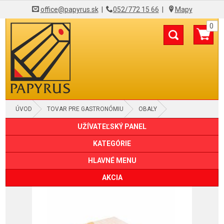
office@papyrus.sk
|
052/772 15 66
|
Mapy
0
ÚVOD
TOVAR PRE GASTRONÓMIU
OBALY
UŽÍVATEĽSKÝ PANEL
KRABICE, BOXY
KATEGÓRIE
HLAVNÉ MENU
AKCIA