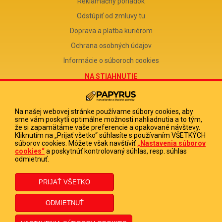
Reklamačný poriadok
Odstúpiť od zmluvy tu
Doprava a platba kuriérom
Ochrana osobných údajov
Informácie o súboroch cookies
NA STIAHNUTIE
Reklamačný formulár
Odstúpenie od zmluvy
Na našej webovej stránke používame súbory cookies, aby
sme vám poskytli optimálne možnosti nahliadnutia a to tým,
Poučenie o odstúpení od zmluvy
že si zapamätáme vaše preferencie a opakované návštevy.
Kliknutím na „Prijať všetko“ súhlasíte s používaním VŠETKÝCH
FIRMA
súborov cookies. Môžete však navštíviť
„Nastavenia súborov
cookies“
a poskytnúť kontrolovaný súhlas, resp. súhlas
PAPYRUS POPRAD, s.r.o.
odmietnuť.
IČO 31678238
DIČ 2020513880
IČ DPH SK2020513880