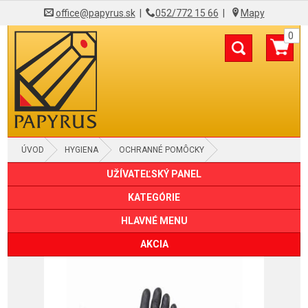
office@papyrus.sk
|
052/772 15 66
|
Mapy
0
ÚVOD
HYGIENA
OCHRANNÉ POMÔCKY
UŽÍVATEĽSKÝ PANEL
KATEGÓRIE
HLAVNÉ MENU
AKCIA