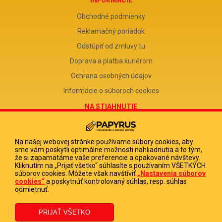
Obchodné podmienky
Reklamačný poriadok
Odstúpiť od zmluvy tu
Doprava a platba kuriérom
Ochrana osobných údajov
Informácie o súboroch cookies
NA STIAHNUTIE
Reklamačný formulár
Odstúpenie od zmluvy
Na našej webovej stránke používame súbory cookies, aby
sme vám poskytli optimálne možnosti nahliadnutia a to tým,
Poučenie o odstúpení od zmluvy
že si zapamätáme vaše preferencie a opakované návštevy.
Kliknutím na „Prijať všetko“ súhlasíte s používaním VŠETKÝCH
FIRMA
súborov cookies. Môžete však navštíviť
„Nastavenia súborov
cookies“
a poskytnúť kontrolovaný súhlas, resp. súhlas
PAPYRUS POPRAD, s.r.o.
odmietnuť.
IČO 31678238
DIČ 2020513880