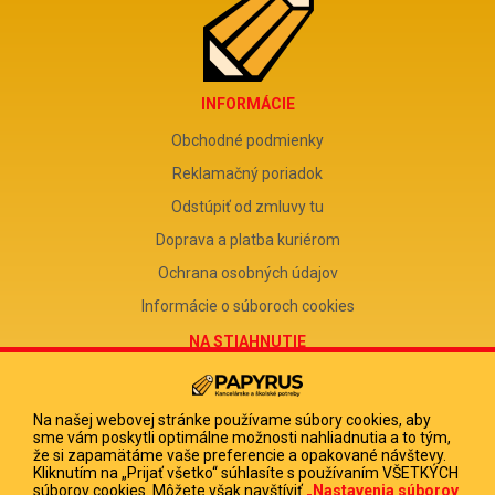
INFORMÁCIE
Obchodné podmienky
Reklamačný poriadok
Odstúpiť od zmluvy tu
Doprava a platba kuriérom
Ochrana osobných údajov
Informácie o súboroch cookies
NA STIAHNUTIE
Reklamačný formulár
Odstúpenie od zmluvy
Na našej webovej stránke používame súbory cookies, aby
sme vám poskytli optimálne možnosti nahliadnutia a to tým,
Poučenie o odstúpení od zmluvy
že si zapamätáme vaše preferencie a opakované návštevy.
Kliknutím na „Prijať všetko“ súhlasíte s používaním VŠETKÝCH
FIRMA
súborov cookies. Môžete však navštíviť
„Nastavenia súborov