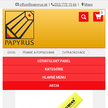
office@papyrus.sk
|
052/772 15 66
|
Mapy
0
ÚVOD
PÍSANIE A POPISOVANIE
ZVÝRAZŇOVAČE
UŽÍVATEĽSKÝ PANEL
KATEGÓRIE
HLAVNÉ MENU
AKCIA