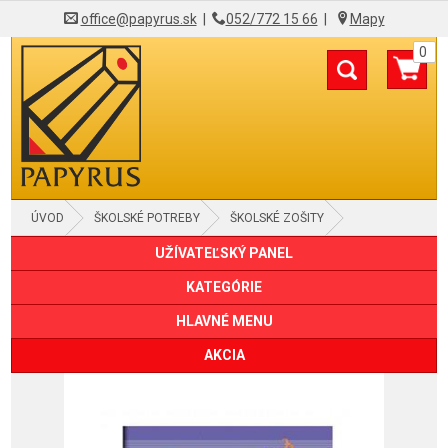
office@papyrus.sk
|
052/772 15 66
|
Mapy
0
ÚVOD
ŠKOLSKÉ POTREBY
ŠKOLSKÉ ZOŠITY
UŽÍVATEĽSKÝ PANEL
KATEGÓRIE
HLAVNÉ MENU
AKCIA