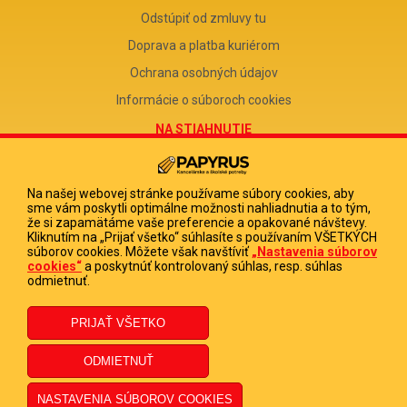
Odstúpiť od zmluvy tu
Doprava a platba kuriérom
Ochrana osobných údajov
Informácie o súboroch cookies
NA STIAHNUTIE
Reklamačný formulár
Odstúpenie od zmluvy
Na našej webovej stránke používame súbory cookies, aby
sme vám poskytli optimálne možnosti nahliadnutia a to tým,
Poučenie o odstúpení od zmluvy
že si zapamätáme vaše preferencie a opakované návštevy.
Kliknutím na „Prijať všetko“ súhlasíte s používaním VŠETKÝCH
FIRMA
súborov cookies. Môžete však navštíviť
„Nastavenia súborov
cookies“
a poskytnúť kontrolovaný súhlas, resp. súhlas
PAPYRUS POPRAD, s.r.o.
odmietnuť.
IČO 31678238
DIČ 2020513880
IČ DPH SK2020513880