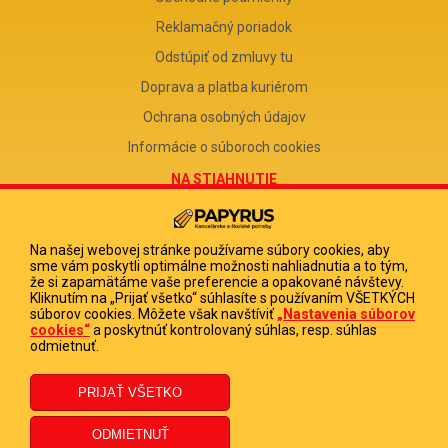
Reklamačný poriadok
Odstúpiť od zmluvy tu
Doprava a platba kuriérom
Ochrana osobných údajov
Informácie o súboroch cookies
NA STIAHNUTIE
Reklamačný formulár
Odstúpenie od zmluvy
Na našej webovej stránke používame súbory cookies, aby
sme vám poskytli optimálne možnosti nahliadnutia a to tým,
Poučenie o odstúpení od zmluvy
že si zapamätáme vaše preferencie a opakované návštevy.
Kliknutím na „Prijať všetko“ súhlasíte s používaním VŠETKÝCH
FIRMA
súborov cookies. Môžete však navštíviť
„Nastavenia súborov
cookies“
a poskytnúť kontrolovaný súhlas, resp. súhlas
PAPYRUS POPRAD, s.r.o.
odmietnuť.
IČO 31678238
DIČ 2020513880
IČ DPH SK2020513880