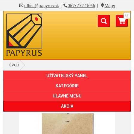
office@papyrus.sk
|
052/772 15 66
|
Mapy
0
ÚVOD
UŽÍVATEĽSKÝ PANEL
KATEGÓRIE
HLAVNÉ MENU
AKCIA