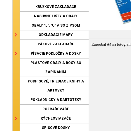
KRÚŽKOVÉ ZAKLADAČE
NÁSUVNÉ LIŠTY A OBALY
OBALY "L", "U" A SO ZIPSOM
ODKLADACIE MAPY
PÁKOVÉ ZAKLADAČE
Euroobal A4 na fotografi
PÍSACIE PODLOŽKY A DOSKY
PLASTOVÉ OBALY A BOXY SO
ZAPÍNANÍM
PODPISOVÉ, TRIEDIACE KNIHY A
AKTOVKY
POKLADNIČKY A KARTOTÉKY
ROZRAĎOVAČE
RÝCHLOVIAZAČE
SPISOVÉ DOSKY