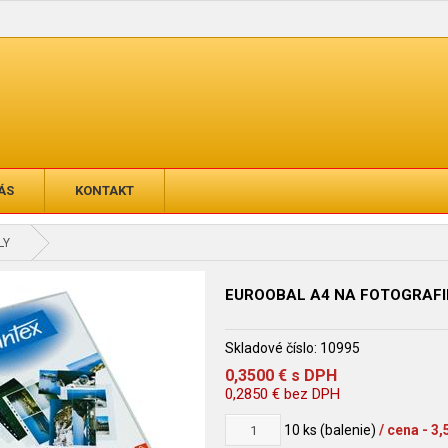
ÁS
KONTAKT
LY
EUROOBAL A4 NA FOTOGRAFI
Skladové číslo:
10995
0,3500
€
s DPH
0,2850
€
bez DPH
10
ks (balenie)
/ cena - 3