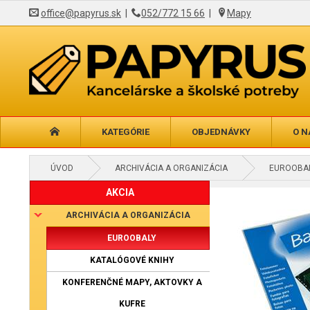
office@papyrus.sk
|
052/772 15 66
|
Mapy
KATEGÓRIE
OBJEDNÁVKY
O N
ÚVOD
ARCHIVÁCIA A ORGANIZÁCIA
EUROOBA
AKCIA
ARCHIVÁCIA A ORGANIZÁCIA
EUROOBALY
KATALÓGOVÉ KNIHY
KONFERENČNÉ MAPY, AKTOVKY A
KUFRE