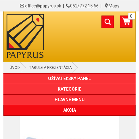
office@papyrus.sk
|
052/772 15 66
|
Mapy
0
ÚVOD
TABULE A PREZENTÁCIA
UŽÍVATEĽSKÝ PANEL
PREZENTAČNÉ STOJANY STOLOVÉ
KATEGÓRIE
HLAVNÉ MENU
AKCIA