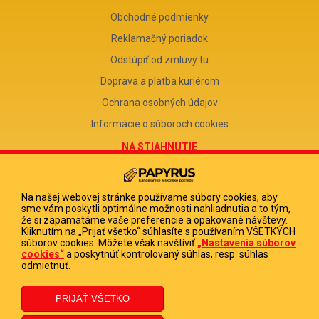
Obchodné podmienky
Reklamačný poriadok
Odstúpiť od zmluvy tu
Doprava a platba kuriérom
Ochrana osobných údajov
Informácie o súboroch cookies
NA STIAHNUTIE
Reklamačný formulár
Odstúpenie od zmluvy
Na našej webovej stránke používame súbory cookies, aby
sme vám poskytli optimálne možnosti nahliadnutia a to tým,
Poučenie o odstúpení od zmluvy
že si zapamätáme vaše preferencie a opakované návštevy.
Kliknutím na „Prijať všetko“ súhlasíte s používaním VŠETKÝCH
FIRMA
súborov cookies. Môžete však navštíviť
„Nastavenia súborov
cookies“
a poskytnúť kontrolovaný súhlas, resp. súhlas
PAPYRUS POPRAD, s.r.o.
odmietnuť.
IČO 31678238
DIČ 2020513880