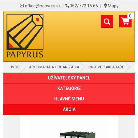
office@papyrus.sk
|
052/772 15 66
|
Mapy
0
ÚVOD
ARCHIVÁCIA A ORGANIZÁCIA
PÁKOVÉ ZAKLADAČE
UŽÍVATEĽSKÝ PANEL
KATEGÓRIE
HLAVNÉ MENU
AKCIA