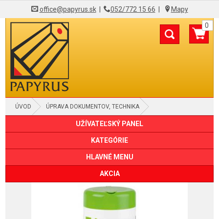
office@papyrus.sk
|
052/772 15 66
|
Mapy
0
ÚVOD
ÚPRAVA DOKUMENTOV, TECHNIKA
UŽÍVATEĽSKÝ PANEL
ČISTENIE OBRAZOVIEK A POVRCHOV
KATEGÓRIE
HLAVNÉ MENU
AKCIA