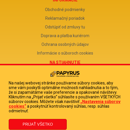
Obchodné podmienky
Reklamačný poriadok
Odstúpiť od zmluvy tu
Doprava a platba kuriérom
Ochrana osobných údajov
Informácie o súboroch cookies
NA STIAHNUTIE
Reklamačný formulár
Odstúpenie od zmluvy
Na našej webovej stránke používame súbory cookies, aby
sme vám poskytli optimálne možnosti nahliadnutia a to tým,
Poučenie o odstúpení od zmluvy
že si zapamätáme vaše preferencie a opakované návštevy.
Kliknutím na „Prijať všetko“ súhlasíte s používaním VŠETKÝCH
FIRMA
súborov cookies. Môžete však navštíviť
„Nastavenia súborov
cookies“
a poskytnúť kontrolovaný súhlas, resp. súhlas
PAPYRUS POPRAD, s.r.o.
odmietnuť.
IČO 31678238
DIČ 2020513880