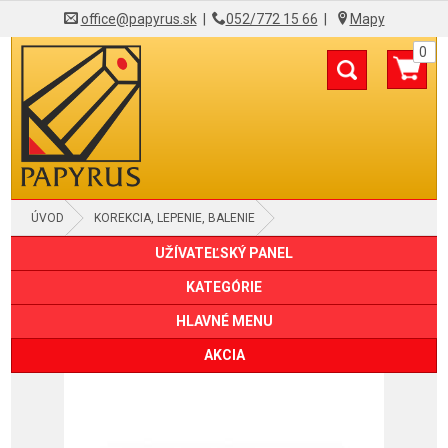
office@papyrus.sk
|
052/772 15 66
|
Mapy
0
ÚVOD
KOREKCIA, LEPENIE, BALENIE
UŽÍVATEĽSKÝ PANEL
BALIACE FÓLIE, VÝPLNE, ODVÍJAČE
KATEGÓRIE
HLAVNÉ MENU
AKCIA