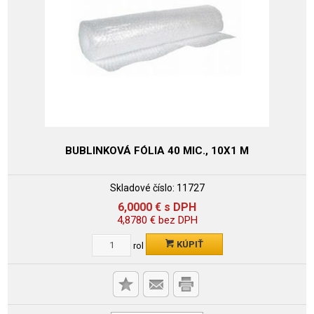
BUBLINKOVÁ FÓLIA 40 MIC., 10X1 M
Skladové číslo:
11727
6,0000
€
s DPH
4,8780
€
bez DPH
KÚPIŤ
rol