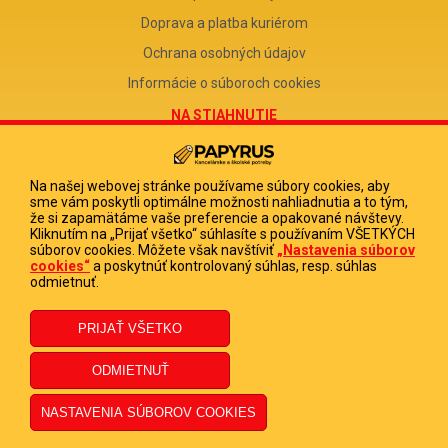
Doprava a platba kuriérom
Ochrana osobných údajov
Informácie o súboroch cookies
NA STIAHNUTIE
Reklamačný formulár
Odstúpenie od zmluvy
Na našej webovej stránke používame súbory cookies, aby
sme vám poskytli optimálne možnosti nahliadnutia a to tým,
Poučenie o odstúpení od zmluvy
že si zapamätáme vaše preferencie a opakované návštevy.
Kliknutím na „Prijať všetko“ súhlasíte s používaním VŠETKÝCH
FIRMA
súborov cookies. Môžete však navštíviť
„Nastavenia súborov
cookies“
a poskytnúť kontrolovaný súhlas, resp. súhlas
PAPYRUS POPRAD, s.r.o.
odmietnuť.
IČO 31678238
DIČ 2020513880
IČ DPH SK2020513880
© 2023 PAPYRUS POPRAD s.r.o., Všetky práva vyhradené.
Dizajn navrhol a naprogramoval Elall, spol. s r. o. -
www.elall.sk
Potrebujete pomoc?