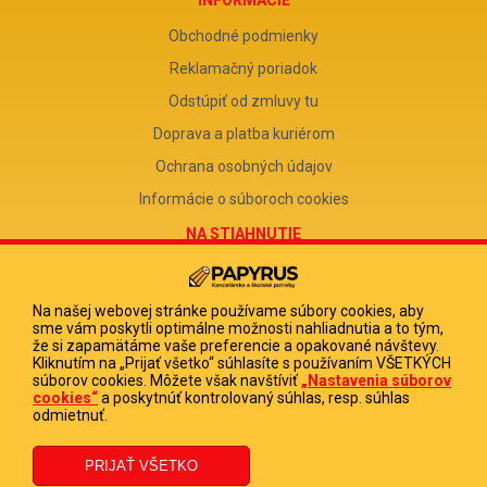
Obchodné podmienky
Reklamačný poriadok
Odstúpiť od zmluvy tu
Doprava a platba kuriérom
Ochrana osobných údajov
Informácie o súboroch cookies
NA STIAHNUTIE
Reklamačný formulár
Odstúpenie od zmluvy
Na našej webovej stránke používame súbory cookies, aby
sme vám poskytli optimálne možnosti nahliadnutia a to tým,
Poučenie o odstúpení od zmluvy
že si zapamätáme vaše preferencie a opakované návštevy.
Kliknutím na „Prijať všetko“ súhlasíte s používaním VŠETKÝCH
FIRMA
súborov cookies. Môžete však navštíviť
„Nastavenia súborov
cookies“
a poskytnúť kontrolovaný súhlas, resp. súhlas
PAPYRUS POPRAD, s.r.o.
odmietnuť.
IČO 31678238
DIČ 2020513880