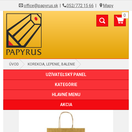
office@papyrus.sk
|
052/772 15 66
|
Mapy
0
ÚVOD
KOREKCIA, LEPENIE, BALENIE
UŽÍVATEĽSKÝ PANEL
BALIACE PAPIERE, ŠKATULE, TUBUSY
KATEGÓRIE
HLAVNÉ MENU
AKCIA