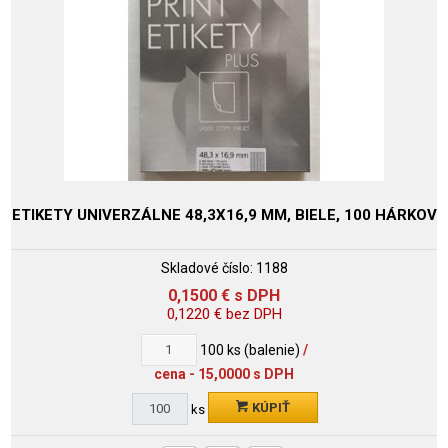
ETIKETY UNIVERZÁLNE 48,3X16,9 MM, BIELE, 100 HÁRKOV
Skladové číslo:
1188
0,1500
€
s DPH
0,1220
€
bez DPH
100
ks (balenie)
/
cena - 15,0000 s DPH
KÚPIŤ
ks