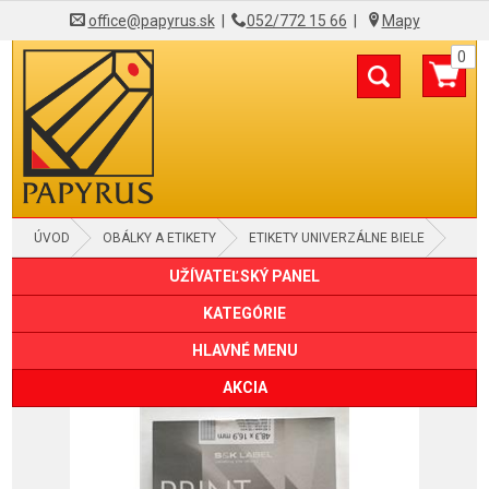
office@papyrus.sk
|
052/772 15 66
|
Mapy
0
ÚVOD
OBÁLKY A ETIKETY
ETIKETY UNIVERZÁLNE BIELE
UŽÍVATEĽSKÝ PANEL
KATEGÓRIE
HLAVNÉ MENU
AKCIA