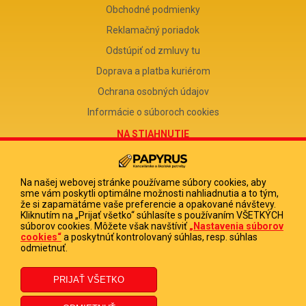
Obchodné podmienky
Reklamačný poriadok
Odstúpiť od zmluvy tu
Doprava a platba kuriérom
Ochrana osobných údajov
Informácie o súboroch cookies
NA STIAHNUTIE
Reklamačný formulár
Odstúpenie od zmluvy
Na našej webovej stránke používame súbory cookies, aby
sme vám poskytli optimálne možnosti nahliadnutia a to tým,
Poučenie o odstúpení od zmluvy
že si zapamätáme vaše preferencie a opakované návštevy.
Kliknutím na „Prijať všetko“ súhlasíte s používaním VŠETKÝCH
FIRMA
súborov cookies. Môžete však navštíviť
„Nastavenia súborov
cookies“
a poskytnúť kontrolovaný súhlas, resp. súhlas
PAPYRUS POPRAD, s.r.o.
odmietnuť.
IČO 31678238
DIČ 2020513880
IČ DPH SK2020513880