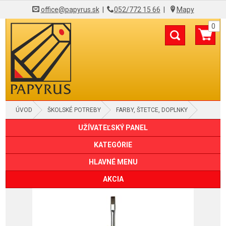
office@papyrus.sk
|
052/772 15 66
|
Mapy
0
ÚVOD
ŠKOLSKÉ POTREBY
FARBY, ŠTETCE, DOPLNKY
UŽÍVATEĽSKÝ PANEL
KATEGÓRIE
HLAVNÉ MENU
AKCIA