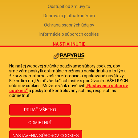
Odstúpiť od zmluvy tu
Doprava a platba kuriérom
Ochrana osobných údajov
Informácie o súboroch cookies
NA STIAHNUTIE
Reklamačný formulár
Odstúpenie od zmluvy
Na našej webovej stránke používame súbory cookies, aby
sme vám poskytli optimálne možnosti nahliadnutia a to tým,
Poučenie o odstúpení od zmluvy
že si zapamätáme vaše preferencie a opakované návštevy.
Kliknutím na „Prijať všetko“ súhlasíte s používaním VŠETKÝCH
FIRMA
súborov cookies. Môžete však navštíviť
„Nastavenia súborov
cookies“
a poskytnúť kontrolovaný súhlas, resp. súhlas
PAPYRUS POPRAD, s.r.o.
odmietnuť.
IČO 31678238
DIČ 2020513880
IČ DPH SK2020513880