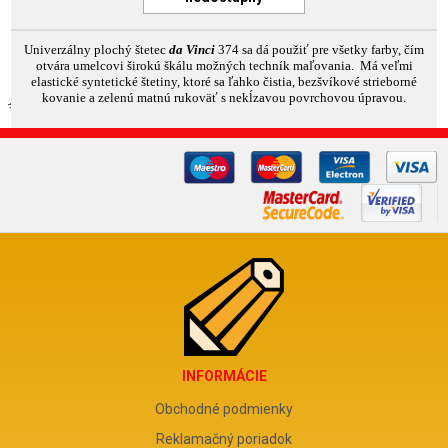
Univerzálny plochý
štetec
da Vinci
374
sa dá použiť pre všetky farby, čím
otvára umelcovi širokú škálu možných techník maľovania.
Má veľmi
elastické syntetické štetiny, ktoré sa ľahko čistia, bezšvíkové strieborné
kovanie a zelenú matnú rukoväť s nekĺzavou povrchovou úpravou.
INFORMÁCIE
Obchodné podmienky
Reklamačný poriadok