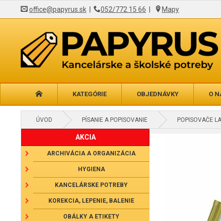
office@papyrus.sk
|
052/772 15 66
|
Mapy
KATEGÓRIE
OBJEDNÁVKY
O N
ÚVOD
PÍSANIE A POPISOVANIE
POPISOVAČE L
AKCIA
ARCHIVÁCIA A ORGANIZÁCIA
HYGIENA
KANCELÁRSKE POTREBY
KOREKCIA, LEPENIE, BALENIE
OBÁLKY A ETIKETY