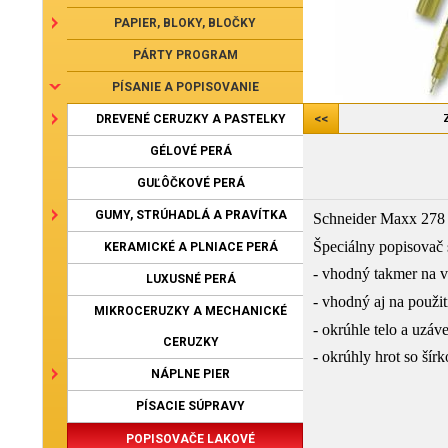
PAPIER, BLOKY, BLOČKY
PÁRTY PROGRAM
PÍSANIE A POPISOVANIE
DREVENÉ CERUZKY A PASTELKY
GÉLOVÉ PERÁ
GUĽÔČKOVÉ PERÁ
GUMY, STRÚHADLÁ A PRAVÍTKA
Schneider Maxx 278 
Špeciálny popisovač
KERAMICKÉ A PLNIACE PERÁ
- vhodný takmer na vš
LUXUSNÉ PERÁ
- vhodný aj na použi
MIKROCERUZKY A MECHANICKÉ
- okrúhle telo a uzáv
CERUZKY
- okrúhly hrot so ší
NÁPLNE PIER
PÍSACIE SÚPRAVY
POPISOVAČE LAKOVÉ