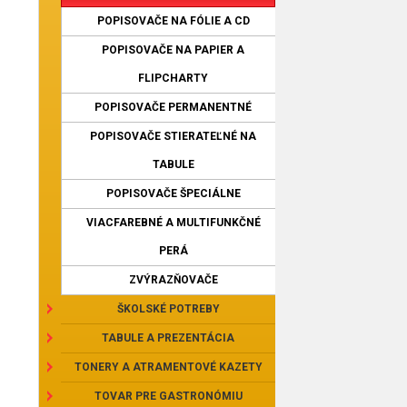
POPISOVAČE NA FÓLIE A CD
POPISOVAČE NA PAPIER A
FLIPCHARTY
POPISOVAČE PERMANENTNÉ
POPISOVAČE STIERATEĽNÉ NA
TABULE
POPISOVAČE ŠPECIÁLNE
VIACFAREBNÉ A MULTIFUNKČNÉ
PERÁ
ZVÝRAZŇOVAČE
ŠKOLSKÉ POTREBY
TABULE A PREZENTÁCIA
TONERY A ATRAMENTOVÉ KAZETY
TOVAR PRE GASTRONÓMIU