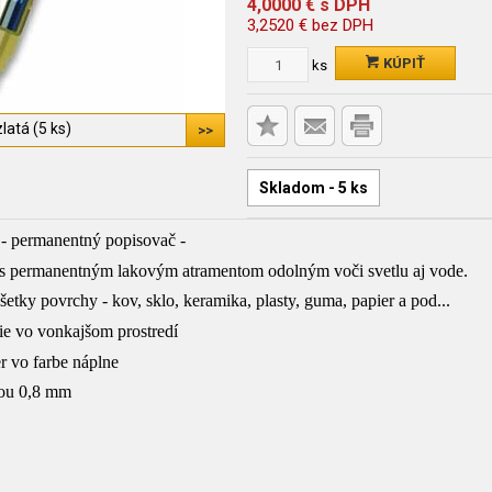
4,0000
€
s DPH
3,2520
€
bez DPH
KÚPIŤ
ks
zlatá (5 ks)
Skladom - 5 ks
- permanentný popisovač -
 s permanentným lakovým atramentom odolným voči svetlu aj vode.
etky povrchy - kov, sklo, keramika, plasty, guma, papier a pod...
tie vo vonkajšom prostredí
er vo farbe náplne
rkou 0,8 mm