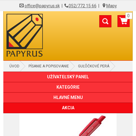
office@papyrus.sk
|
052/772 15 66
|
Mapy
0
ÚVOD
PÍSANIE A POPISOVANIE
GUĽÔČKOVÉ PERÁ
UŽÍVATEĽSKÝ PANEL
KATEGÓRIE
HLAVNÉ MENU
AKCIA