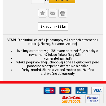
Skladom - 28 ks
STABILO pointball colorful je dostupný v 4 farbách atramentu -
modrej, čiernej, červenej, zelenej.
kvalitný atrament v guľôčkovom pere zaisťuje hladký a
rovnomerný tok so šírkou čiary 0,5 mm
vymeniteľná náplň
vďaka pogumovanej úchopovej zóne sa guľôčkové pero
pohodlne a bezpečne drží v ruke a nekĺže
farby: modrá, čierna a zelená možno používať na
archivačné dokumenty