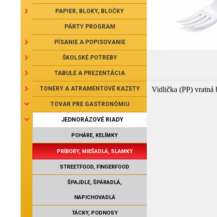
PAPIER, BLOKY, BLOČKY
PÁRTY PROGRAM
PÍSANIE A POPISOVANIE
ŠKOLSKÉ POTREBY
TABULE A PREZENTÁCIA
TONERY A ATRAMENTOVÉ KAZETY
Vidlička (PP) vratná 
TOVAR PRE GASTRONÓMIU
JEDNORÁZOVÉ RIADY
POHÁRE, KELÍMKY
PRÍBORY, MIEŠADLÁ, SLAMKY
STREETFOOD, FINGERFOOD
ŠPAJDLE, ŠPÁRADLÁ,
NAPICHOVADLÁ
TÁCKY, PODNOSY