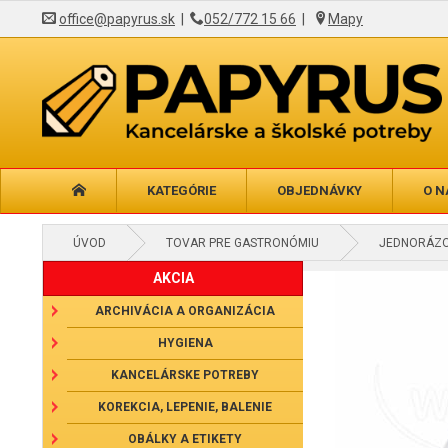
office@papyrus.sk
|
052/772 15 66
|
Mapy
KATEGÓRIE
OBJEDNÁVKY
O N
ÚVOD
TOVAR PRE GASTRONÓMIU
JEDNORÁZO
AKCIA
ARCHIVÁCIA A ORGANIZÁCIA
HYGIENA
KANCELÁRSKE POTREBY
KOREKCIA, LEPENIE, BALENIE
OBÁLKY A ETIKETY