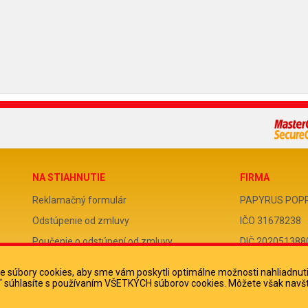
NA STIAHNUTIE
FIRMA
Reklamačný formulár
PAPYRUS POPRAD
Odstúpenie od zmluvy
IČO 31678238
Poučenie o odstúpení od zmluvy
DIČ 202051388
IČ DPH SK2020
 súbory cookies, aby sme vám poskytli optimálne možnosti nahliadnut
ko“ súhlasíte s používaním VŠETKÝCH súborov cookies. Môžete však navšt