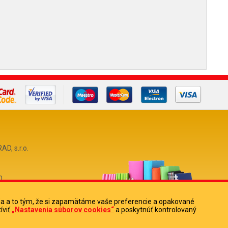
, s.r.o.
0
513880
ia a to tým, že si zapamätáme vaše preferencie a opakované
íviť
„Nastavenia súborov cookies“
a poskytnúť kontrolovaný