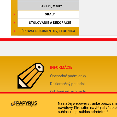
TANIERE, MISKY
OBALY
STOLOVANIE A DEKORÁCIE
ÚPRAVA DOKUMENTOV, TECHNIKA
INFORMÁCIE
Obchodné podmienky
Reklamačný poriadok
Odstúpiť od zmluvy tu
Doprava a platba kuriérom
Na našej webovej stránke používame
Ochrana osobných údajov
návštevy. Kliknutím na „Prijať všet
súhlas, resp. súhlas odmietnuť.
Informácie o súboroch cookies