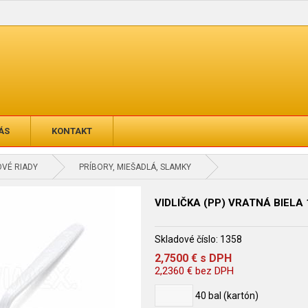
ÁS
KONTAKT
VÉ RIADY
PRÍBORY, MIEŠADLÁ, SLAMKY
VIDLIČKA (PP) VRATNÁ BIELA 
Skladové číslo:
1358
2,7500
€
s DPH
2,2360
€
bez DPH
40
bal (kartón)