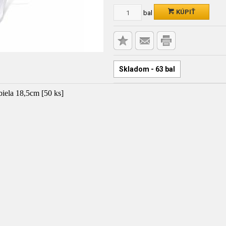
KÚPIŤ
bal
Skladom - 63 bal
biela 18,5cm [50 ks]