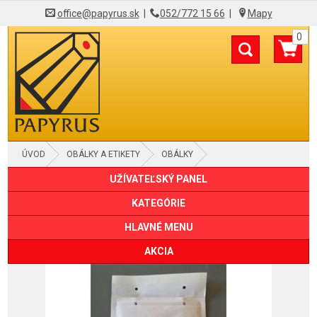
office@papyrus.sk
|
052/772 15 66
|
Mapy
0
ÚVOD
OBÁLKY A ETIKETY
OBÁLKY
UŽÍVATEĽSKÝ PANEL
BUBLINKOVÉ OBÁLKY
KATEGÓRIE
HLAVNÉ MENU
AKCIA