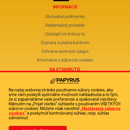
INFORMÁCIE
Obchodné podmienky
Reklamačný poriadok
Odstúpiť od zmluvy tu
Doprava a platba kuriérom
Ochrana osobných údajov
Informácie o súboroch cookies
NA STIAHNUTIE
Reklamačný formulár
Odstúpenie od zmluvy
Na našej webovej stránke používame súbory cookies, aby
sme vám poskytli optimálne možnosti nahliadnutia a to tým,
Poučenie o odstúpení od zmluvy
že si zapamätáme vaše preferencie a opakované návštevy.
Kliknutím na „Prijať všetko“ súhlasíte s používaním VŠETKÝCH
FIRMA
súborov cookies. Môžete však navštíviť
„Nastavenia súborov
cookies“
a poskytnúť kontrolovaný súhlas, resp. súhlas
PAPYRUS POPRAD, s.r.o.
odmietnuť.
IČO 31678238