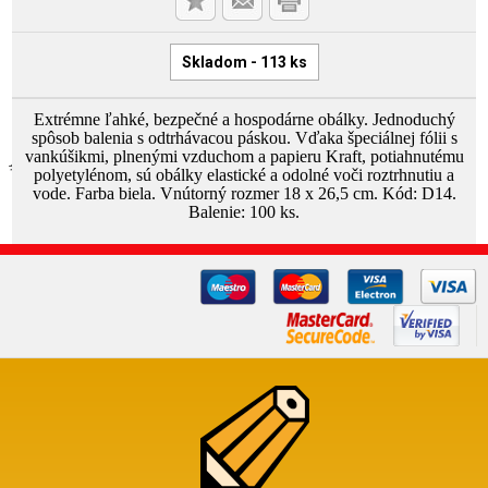
Skladom - 113 ks
Extrémne ľahké, bezpečné a hospodárne obálky. Jednoduchý
spôsob balenia s odtrhávacou páskou. Vďaka špeciálnej fólii s
vankúšikmi, plnenými vzduchom a papieru Kraft, potiahnutému
polyetylénom, sú obálky elastické a odolné voči roztrhnutiu a
vode. Farba biela. Vnútorný rozmer 18 x 26,5 cm. Kód: D14.
Balenie: 100 ks.