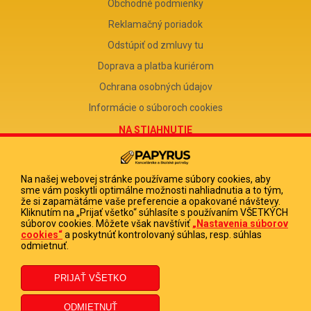
Obchodné podmienky
Reklamačný poriadok
Odstúpiť od zmluvy tu
Doprava a platba kuriérom
Ochrana osobných údajov
Informácie o súboroch cookies
NA STIAHNUTIE
Reklamačný formulár
Odstúpenie od zmluvy
Na našej webovej stránke používame súbory cookies, aby
sme vám poskytli optimálne možnosti nahliadnutia a to tým,
Poučenie o odstúpení od zmluvy
že si zapamätáme vaše preferencie a opakované návštevy.
Kliknutím na „Prijať všetko“ súhlasíte s používaním VŠETKÝCH
FIRMA
súborov cookies. Môžete však navštíviť
„Nastavenia súborov
cookies“
a poskytnúť kontrolovaný súhlas, resp. súhlas
PAPYRUS POPRAD, s.r.o.
odmietnuť.
IČO 31678238
DIČ 2020513880
IČ DPH SK2020513880