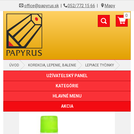
office@papyrus.sk
|
052/772 15 66
|
Mapy
0
ÚVOD
KOREKCIA, LEPENIE, BALENIE
LEPIACE TYČINKY
UŽÍVATEĽSKÝ PANEL
KATEGÓRIE
HLAVNÉ MENU
AKCIA