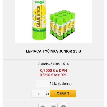
LEPIACA TYČINKA JUNIOR 25 G
Skladové číslo:
1514
0,7000
€
s DPH
0,5690
€
bez DPH
12
ks (balenie)
KÚPIŤ
ks