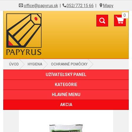
office@papyrus.sk
|
052/772 15 66
|
Mapy
0
ÚVOD
HYGIENA
OCHRANNÉ POMÔCKY
UŽÍVATEĽSKÝ PANEL
KATEGÓRIE
HLAVNÉ MENU
AKCIA