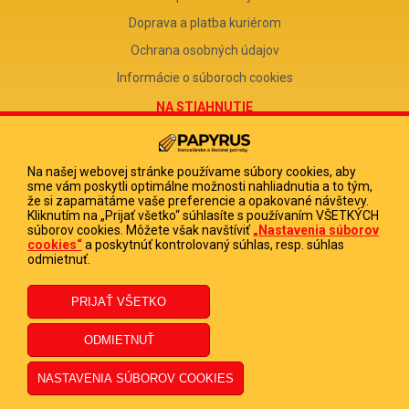
Doprava a platba kuriérom
Ochrana osobných údajov
Informácie o súboroch cookies
NA STIAHNUTIE
Reklamačný formulár
Odstúpenie od zmluvy
Na našej webovej stránke používame súbory cookies, aby
sme vám poskytli optimálne možnosti nahliadnutia a to tým,
Poučenie o odstúpení od zmluvy
že si zapamätáme vaše preferencie a opakované návštevy.
Kliknutím na „Prijať všetko“ súhlasíte s používaním VŠETKÝCH
FIRMA
súborov cookies. Môžete však navštíviť
„Nastavenia súborov
cookies“
a poskytnúť kontrolovaný súhlas, resp. súhlas
PAPYRUS POPRAD, s.r.o.
odmietnuť.
IČO 31678238
DIČ 2020513880
IČ DPH SK2020513880
© 2023 PAPYRUS POPRAD s.r.o., Všetky práva vyhradené.
Dizajn navrhol a naprogramoval Elall, spol. s r. o. -
www.elall.sk