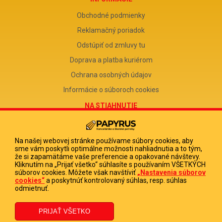
Obchodné podmienky
Reklamačný poriadok
Odstúpiť od zmluvy tu
Doprava a platba kuriérom
Ochrana osobných údajov
Informácie o súboroch cookies
NA STIAHNUTIE
Reklamačný formulár
Odstúpenie od zmluvy
Na našej webovej stránke používame súbory cookies, aby
sme vám poskytli optimálne možnosti nahliadnutia a to tým,
Poučenie o odstúpení od zmluvy
že si zapamätáme vaše preferencie a opakované návštevy.
Kliknutím na „Prijať všetko“ súhlasíte s používaním VŠETKÝCH
FIRMA
súborov cookies. Môžete však navštíviť
„Nastavenia súborov
cookies“
a poskytnúť kontrolovaný súhlas, resp. súhlas
PAPYRUS POPRAD, s.r.o.
odmietnuť.
IČO 31678238
DIČ 2020513880