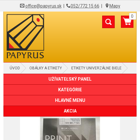
office@papyrus.sk
|
052/772 15 66
|
Mapy
0
ÚVOD
OBÁLKY A ETIKETY
ETIKETY UNIVERZÁLNE BIELE
UŽÍVATEĽSKÝ PANEL
KATEGÓRIE
HLAVNÉ MENU
AKCIA