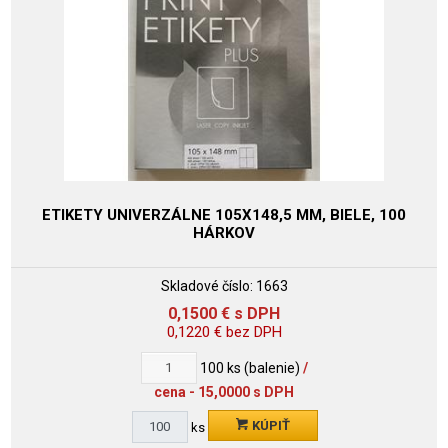
ETIKETY UNIVERZÁLNE 105X148,5 MM, BIELE, 100
HÁRKOV
Skladové číslo:
1663
0,1500
€
s DPH
0,1220
€
bez DPH
100
ks (balenie)
/
cena - 15,0000 s DPH
KÚPIŤ
ks