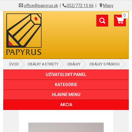
office@papyrus.sk
|
052/772 15 66
|
Mapy
0
ÚVOD
OBÁLKY A ETIKETY
OBÁLKY
OBÁLKY S PÁSKOU
UŽÍVATEĽSKÝ PANEL
KATEGÓRIE
HLAVNÉ MENU
AKCIA