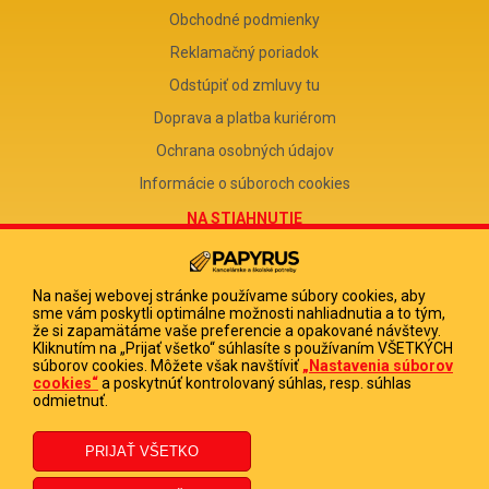
Obchodné podmienky
Reklamačný poriadok
Odstúpiť od zmluvy tu
Doprava a platba kuriérom
Ochrana osobných údajov
Informácie o súboroch cookies
NA STIAHNUTIE
Reklamačný formulár
Odstúpenie od zmluvy
Na našej webovej stránke používame súbory cookies, aby
sme vám poskytli optimálne možnosti nahliadnutia a to tým,
Poučenie o odstúpení od zmluvy
že si zapamätáme vaše preferencie a opakované návštevy.
Kliknutím na „Prijať všetko“ súhlasíte s používaním VŠETKÝCH
FIRMA
súborov cookies. Môžete však navštíviť
„Nastavenia súborov
cookies“
a poskytnúť kontrolovaný súhlas, resp. súhlas
PAPYRUS POPRAD, s.r.o.
odmietnuť.
IČO 31678238
DIČ 2020513880
IČ DPH SK2020513880