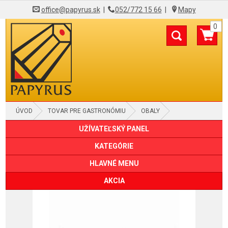
office@papyrus.sk
|
052/772 15 66
|
Mapy
0
ÚVOD
TOVAR PRE GASTRONÓMIU
OBALY
UŽÍVATEĽSKÝ PANEL
KRABICE, BOXY
KATEGÓRIE
HLAVNÉ MENU
AKCIA