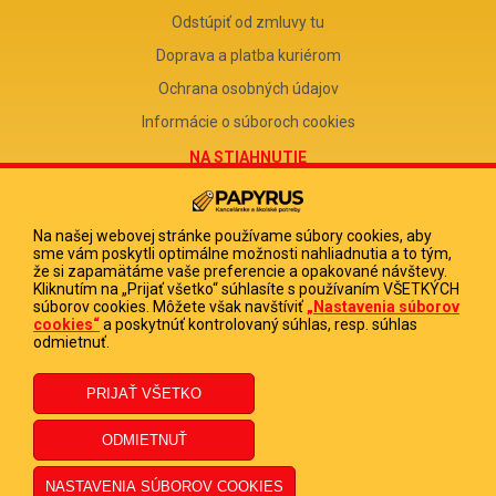
Odstúpiť od zmluvy tu
Doprava a platba kuriérom
Ochrana osobných údajov
Informácie o súboroch cookies
NA STIAHNUTIE
Reklamačný formulár
Odstúpenie od zmluvy
Na našej webovej stránke používame súbory cookies, aby
sme vám poskytli optimálne možnosti nahliadnutia a to tým,
Poučenie o odstúpení od zmluvy
že si zapamätáme vaše preferencie a opakované návštevy.
Kliknutím na „Prijať všetko“ súhlasíte s používaním VŠETKÝCH
FIRMA
súborov cookies. Môžete však navštíviť
„Nastavenia súborov
cookies“
a poskytnúť kontrolovaný súhlas, resp. súhlas
PAPYRUS POPRAD, s.r.o.
odmietnuť.
IČO 31678238
DIČ 2020513880
IČ DPH SK2020513880