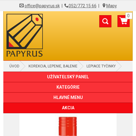
office@papyrus.sk
|
052/772 15 66
|
Mapy
0
ÚVOD
KOREKCIA, LEPENIE, BALENIE
LEPIACE TYČINKY
UŽÍVATEĽSKÝ PANEL
KATEGÓRIE
HLAVNÉ MENU
AKCIA