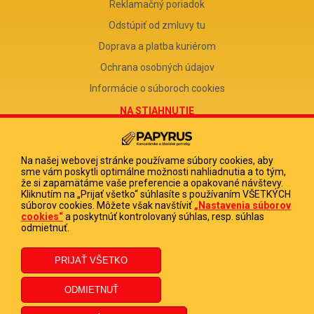
Reklamačný poriadok
Odstúpiť od zmluvy tu
Doprava a platba kuriérom
Ochrana osobných údajov
Informácie o súboroch cookies
NA STIAHNUTIE
Reklamačný formulár
Odstúpenie od zmluvy
Na našej webovej stránke používame súbory cookies, aby
sme vám poskytli optimálne možnosti nahliadnutia a to tým,
Poučenie o odstúpení od zmluvy
že si zapamätáme vaše preferencie a opakované návštevy.
Kliknutím na „Prijať všetko“ súhlasíte s používaním VŠETKÝCH
FIRMA
súborov cookies. Môžete však navštíviť
„Nastavenia súborov
cookies“
a poskytnúť kontrolovaný súhlas, resp. súhlas
PAPYRUS POPRAD, s.r.o.
odmietnuť.
IČO 31678238
DIČ 2020513880
IČ DPH SK2020513880