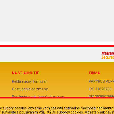
NA STIAHNUTIE
FIRMA
Reklamačný formulár
PAPYRUS POPRAD
Odstúpenie od zmluvy
IČO 31678238
Poučenie o odstúpení od zmluvy
DIČ 202051388
IČ DPH SK2020
 súbory cookies, aby sme vám poskytli optimálne možnosti nahliadnut
ko“ súhlasíte s používaním VŠETKÝCH súborov cookies. Môžete však navšt