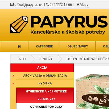
office@papyrus.sk
|
052/772 15 66
|
Mapy
KATEGÓRIE
OBJEDNÁVKY
O N
ÚVOD
HYGIENA
HYGIENICKÉ A KOZMETICKÉ V
AKCIA
ARCHIVÁCIA A ORGANIZÁCIA
HYGIENA
HYGIENICKÉ A KOZMETICKÉ
VRECKOVKY
OCHRANNÉ POMÔCKY