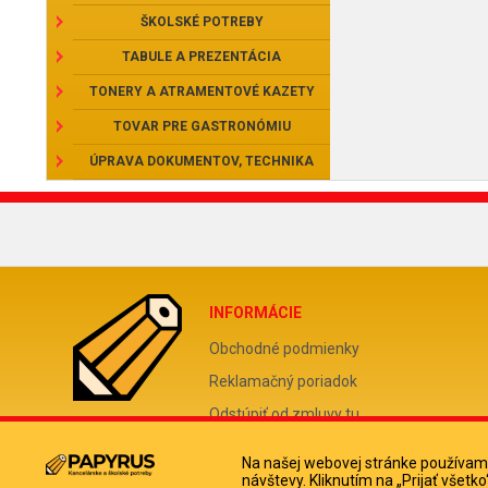
ŠKOLSKÉ POTREBY
TABULE A PREZENTÁCIA
TONERY A ATRAMENTOVÉ KAZETY
TOVAR PRE GASTRONÓMIU
ÚPRAVA DOKUMENTOV, TECHNIKA
INFORMÁCIE
Obchodné podmienky
Reklamačný poriadok
Odstúpiť od zmluvy tu
Doprava a platba kuriérom
Na našej webovej stránke používame
Ochrana osobných údajov
návštevy. Kliknutím na „Prijať všet