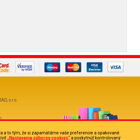
, s.r.o.
0
513880
ia a to tým, že si zapamätáme vaše preferencie a opakované
íviť
„Nastavenia súborov cookies“
a poskytnúť kontrolovaný