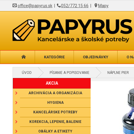
office@papyrus.sk
|
052/772 15 66
|
Mapy
KATEGÓRIE
OBJEDNÁVKY
O N
ÚVOD
PÍSANIE A POPISOVANIE
NÁPLNE PIER
AKCIA
ARCHIVÁCIA A ORGANIZÁCIA
HYGIENA
KANCELÁRSKE POTREBY
KOREKCIA, LEPENIE, BALENIE
OBÁLKY A ETIKETY