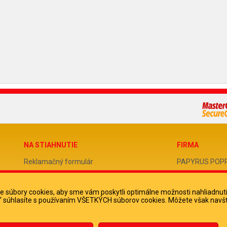
NA STIAHNUTIE
FIRMA
Reklamačný formulár
PAPYRUS POPRAD
Odstúpenie od zmluvy
IČO 31678238
 súbory cookies, aby sme vám poskytli optimálne možnosti nahliadnut
Poučenie o odstúpení od zmluvy
DIČ 202051388
ko“ súhlasíte s používaním VŠETKÝCH súborov cookies. Môžete však navšt
IČ DPH SK2020