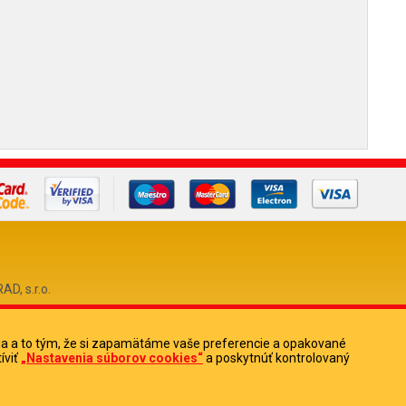
, s.r.o.
ia a to tým, že si zapamätáme vaše preferencie a opakované
0
íviť
„Nastavenia súborov cookies“
a poskytnúť kontrolovaný
513880