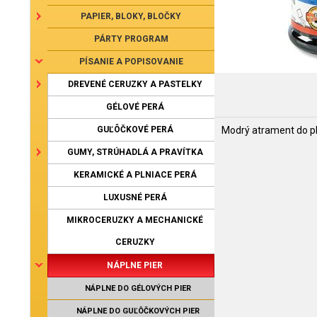
PAPIER, BLOKY, BLOČKY
PÁRTY PROGRAM
PÍSANIE A POPISOVANIE
DREVENÉ CERUZKY A PASTELKY
GÉLOVÉ PERÁ
GUĽÔČKOVÉ PERÁ
Modrý atrament do pln
GUMY, STRÚHADLÁ A PRAVÍTKA
KERAMICKÉ A PLNIACE PERÁ
LUXUSNÉ PERÁ
MIKROCERUZKY A MECHANICKÉ
CERUZKY
NÁPLNE PIER
NÁPLNE DO GÉLOVÝCH PIER
NÁPLNE DO GUĽÔČKOVÝCH PIER