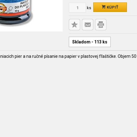
KÚPIŤ
ks
Skladom - 113 ks
iacich pier a na ručné písanie na papier v plastovej fľaštičke. Objem 50