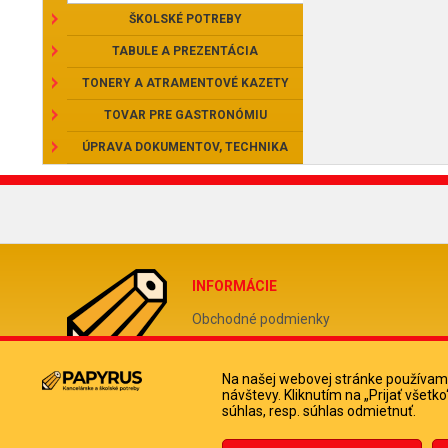
ŠKOLSKÉ POTREBY
TABULE A PREZENTÁCIA
TONERY A ATRAMENTOVÉ KAZETY
TOVAR PRE GASTRONÓMIU
ÚPRAVA DOKUMENTOV, TECHNIKA
INFORMÁCIE
Obchodné podmienky
Reklamačný poriadok
Odstúpiť od zmluvy tu
Na našej webovej stránke používame
návštevy. Kliknutím na „Prijať všet
Doprava a platba kuriérom
súhlas, resp. súhlas odmietnuť.
Ochrana osobných údajov