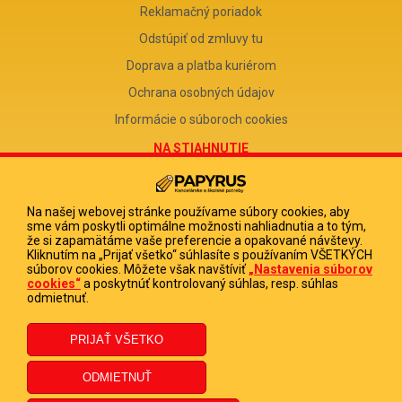
Reklamačný poriadok
Odstúpiť od zmluvy tu
Doprava a platba kuriérom
Ochrana osobných údajov
Informácie o súboroch cookies
NA STIAHNUTIE
Reklamačný formulár
Odstúpenie od zmluvy
Na našej webovej stránke používame súbory cookies, aby
sme vám poskytli optimálne možnosti nahliadnutia a to tým,
Poučenie o odstúpení od zmluvy
že si zapamätáme vaše preferencie a opakované návštevy.
Kliknutím na „Prijať všetko“ súhlasíte s používaním VŠETKÝCH
FIRMA
súborov cookies. Môžete však navštíviť
„Nastavenia súborov
cookies“
a poskytnúť kontrolovaný súhlas, resp. súhlas
PAPYRUS POPRAD, s.r.o.
odmietnuť.
IČO 31678238
DIČ 2020513880
IČ DPH SK2020513880