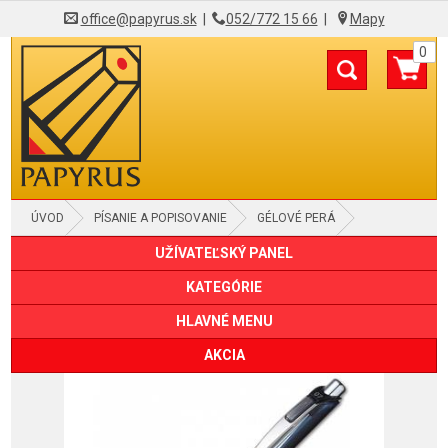
office@papyrus.sk
|
052/772 15 66
|
Mapy
0
ÚVOD
PÍSANIE A POPISOVANIE
GÉLOVÉ PERÁ
UŽÍVATEĽSKÝ PANEL
KATEGÓRIE
HLAVNÉ MENU
AKCIA