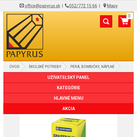
office@papyrus.sk
|
052/772 15 66
|
Mapy
0
ÚVOD
ŠKOLSKÉ POTREBY
PERÁ, BOMBIČKY, NÁPLNE
UŽÍVATEĽSKÝ PANEL
KATEGÓRIE
HLAVNÉ MENU
AKCIA