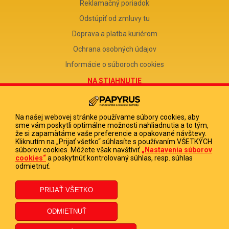
Reklamačný poriadok
Odstúpiť od zmluvy tu
Doprava a platba kuriérom
Ochrana osobných údajov
Informácie o súboroch cookies
NA STIAHNUTIE
Reklamačný formulár
Odstúpenie od zmluvy
Na našej webovej stránke používame súbory cookies, aby
sme vám poskytli optimálne možnosti nahliadnutia a to tým,
Poučenie o odstúpení od zmluvy
že si zapamätáme vaše preferencie a opakované návštevy.
Kliknutím na „Prijať všetko“ súhlasíte s používaním VŠETKÝCH
FIRMA
súborov cookies. Môžete však navštíviť
„Nastavenia súborov
cookies“
a poskytnúť kontrolovaný súhlas, resp. súhlas
PAPYRUS POPRAD, s.r.o.
odmietnuť.
IČO 31678238
DIČ 2020513880
IČ DPH SK2020513880