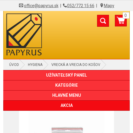
office@papyrus.sk
|
052/772 15 66
|
Mapy
0
ÚVOD
HYGIENA
VRECKÁ A VRECIA DO KOŠOV
UŽÍVATEĽSKÝ PANEL
KATEGÓRIE
HLAVNÉ MENU
AKCIA