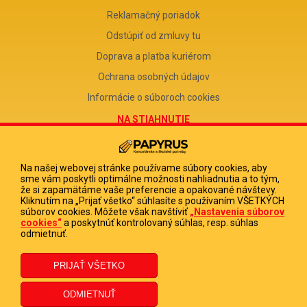
Reklamačný poriadok
Odstúpiť od zmluvy tu
Doprava a platba kuriérom
Ochrana osobných údajov
Informácie o súboroch cookies
NA STIAHNUTIE
Reklamačný formulár
Odstúpenie od zmluvy
Na našej webovej stránke používame súbory cookies, aby
sme vám poskytli optimálne možnosti nahliadnutia a to tým,
Poučenie o odstúpení od zmluvy
že si zapamätáme vaše preferencie a opakované návštevy.
Kliknutím na „Prijať všetko“ súhlasíte s používaním VŠETKÝCH
FIRMA
súborov cookies. Môžete však navštíviť
„Nastavenia súborov
cookies“
a poskytnúť kontrolovaný súhlas, resp. súhlas
PAPYRUS POPRAD, s.r.o.
odmietnuť.
IČO 31678238
DIČ 2020513880
IČ DPH SK2020513880