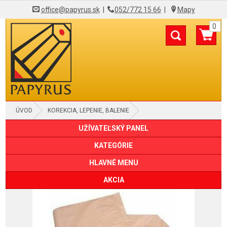
office@papyrus.sk
|
052/772 15 66
|
Mapy
0
ÚVOD
KOREKCIA, LEPENIE, BALENIE
UŽÍVATEĽSKÝ PANEL
BALIACE PAPIERE, ŠKATULE, TUBUSY
KATEGÓRIE
HLAVNÉ MENU
AKCIA