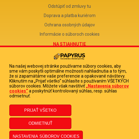
Odstúpiť od zmluvy tu
Doprava a platba kuriérom
Ochrana osobných údajov
Informácie o súboroch cookies
NA STIAHNUTIE
Reklamačný formulár
Odstúpenie od zmluvy
Na našej webovej stránke používame súbory cookies, aby
sme vám poskytli optimálne možnosti nahliadnutia a to tým,
Poučenie o odstúpení od zmluvy
že si zapamätáme vaše preferencie a opakované návštevy.
Kliknutím na „Prijať všetko“ súhlasíte s používaním VŠETKÝCH
FIRMA
súborov cookies. Môžete však navštíviť
„Nastavenia súborov
cookies“
a poskytnúť kontrolovaný súhlas, resp. súhlas
PAPYRUS POPRAD, s.r.o.
odmietnuť.
IČO 31678238
DIČ 2020513880
IČ DPH SK2020513880