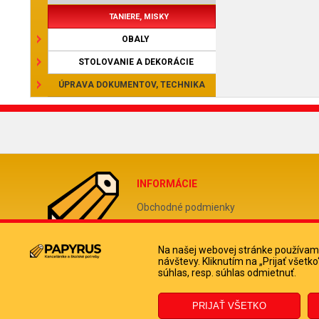
TANIERE, MISKY
OBALY
STOLOVANIE A DEKORÁCIE
ÚPRAVA DOKUMENTOV, TECHNIKA
INFORMÁCIE
Obchodné podmienky
Reklamačný poriadok
Odstúpiť od zmluvy tu
Na našej webovej stránke používame
návštevy. Kliknutím na „Prijať všet
Doprava a platba kuriérom
súhlas, resp. súhlas odmietnuť.
Ochrana osobných údajov
Informácie o súboroch cookies