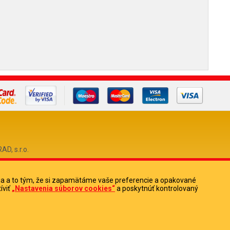
, s.r.o.
ia a to tým, že si zapamätáme vaše preferencie a opakované
0
íviť
„Nastavenia súborov cookies“
a poskytnúť kontrolovaný
513880