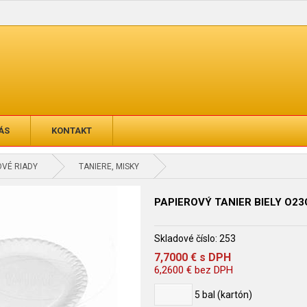
ÁS
KONTAKT
VÉ RIADY
TANIERE, MISKY
PAPIEROVÝ TANIER BIELY O23
Skladové číslo:
253
7,7000
€
s DPH
6,2600
€
bez DPH
5
bal (kartón)