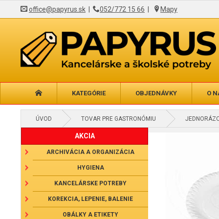
office@papyrus.sk
|
052/772 15 66
|
Mapy
KATEGÓRIE
OBJEDNÁVKY
O N
ÚVOD
TOVAR PRE GASTRONÓMIU
JEDNORÁZO
AKCIA
ARCHIVÁCIA A ORGANIZÁCIA
HYGIENA
KANCELÁRSKE POTREBY
KOREKCIA, LEPENIE, BALENIE
OBÁLKY A ETIKETY