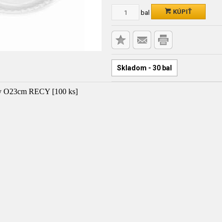
KÚPIŤ
bal
Skladom - 30 bal
ely O23cm RECY [100 ks]