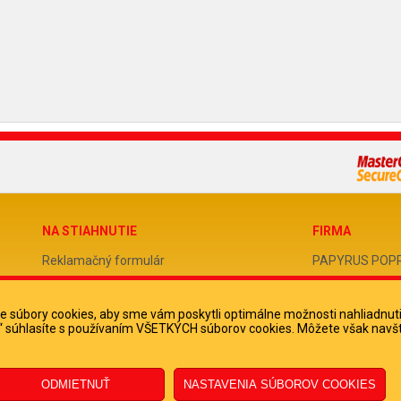
NA STIAHNUTIE
FIRMA
Reklamačný formulár
PAPYRUS POPRAD
Odstúpenie od zmluvy
IČO 31678238
 súbory cookies, aby sme vám poskytli optimálne možnosti nahliadnut
Poučenie o odstúpení od zmluvy
DIČ 202051388
ko“ súhlasíte s používaním VŠETKÝCH súborov cookies. Môžete však navšt
IČ DPH SK2020