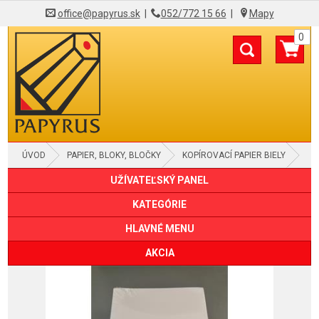
office@papyrus.sk
|
052/772 15 66
|
Mapy
0
ÚVOD
PAPIER, BLOKY, BLOČKY
KOPÍROVACÍ PAPIER BIELY
UŽÍVATEĽSKÝ PANEL
KATEGÓRIE
HLAVNÉ MENU
AKCIA