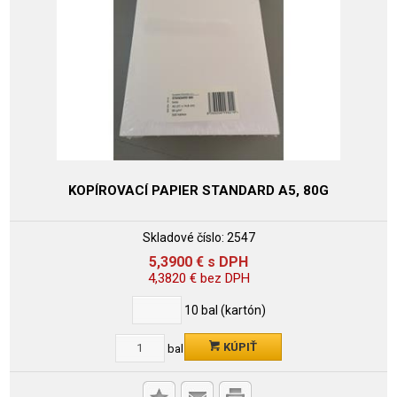
KOPÍROVACÍ PAPIER STANDARD A5, 80G
Skladové číslo:
2547
5,3900
€
s DPH
4,3820
€
bez DPH
10
bal (kartón)
KÚPIŤ
bal