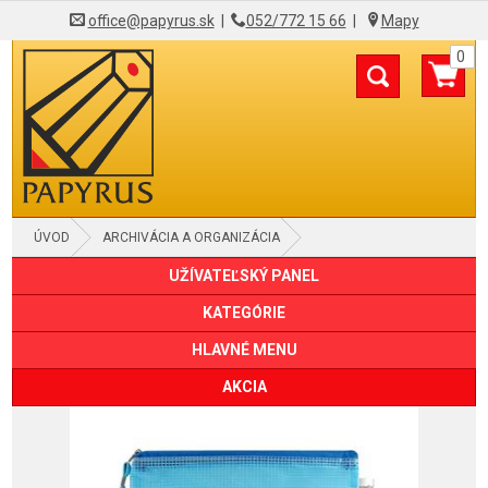
office@papyrus.sk
|
052/772 15 66
|
Mapy
0
ÚVOD
ARCHIVÁCIA A ORGANIZÁCIA
UŽÍVATEĽSKÝ PANEL
OBALY "L", "U" A SO ZIPSOM
KATEGÓRIE
HLAVNÉ MENU
AKCIA