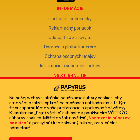
INFORMÁCIE
Obchodné podmienky
Reklamačný poriadok
Odstúpiť od zmluvy tu
Doprava a platba kuriérom
Ochrana osobných údajov
Informácie o súboroch cookies
NA STIAHNUTIE
Reklamačný formulár
Odstúpenie od zmluvy
Na našej webovej stránke používame súbory cookies, aby
sme vám poskytli optimálne možnosti nahliadnutia a to tým,
Poučenie o odstúpení od zmluvy
že si zapamätáme vaše preferencie a opakované návštevy.
Kliknutím na „Prijať všetko“ súhlasíte s používaním VŠETKÝCH
FIRMA
súborov cookies. Môžete však navštíviť
„Nastavenia súborov
cookies“
a poskytnúť kontrolovaný súhlas, resp. súhlas
PAPYRUS POPRAD, s.r.o.
odmietnuť.
IČO 31678238