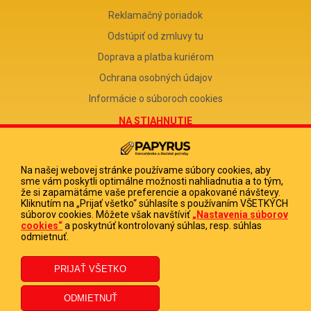
Reklamačný poriadok
Odstúpiť od zmluvy tu
Doprava a platba kuriérom
Ochrana osobných údajov
Informácie o súboroch cookies
NA STIAHNUTIE
Reklamačný formulár
Odstúpenie od zmluvy
Na našej webovej stránke používame súbory cookies, aby
sme vám poskytli optimálne možnosti nahliadnutia a to tým,
Poučenie o odstúpení od zmluvy
že si zapamätáme vaše preferencie a opakované návštevy.
Kliknutím na „Prijať všetko“ súhlasíte s používaním VŠETKÝCH
FIRMA
súborov cookies. Môžete však navštíviť
„Nastavenia súborov
cookies“
a poskytnúť kontrolovaný súhlas, resp. súhlas
PAPYRUS POPRAD, s.r.o.
odmietnuť.
IČO 31678238
DIČ 2020513880
IČ DPH SK2020513880