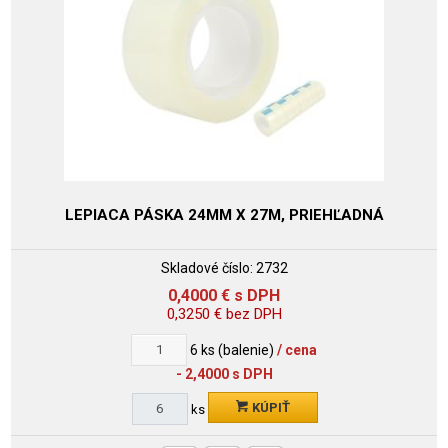
LEPIACA PÁSKA 24MM X 27M, PRIEHĽADNÁ
Skladové číslo:
2732
0,4000
€
s DPH
0,3250
€
bez DPH
6
ks (balenie)
/ cena
- 2,4000 s DPH
KÚPIŤ
ks