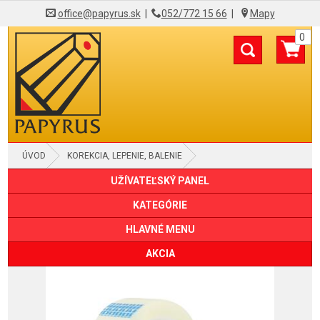
office@papyrus.sk
|
052/772 15 66
|
Mapy
0
ÚVOD
KOREKCIA, LEPENIE, BALENIE
UŽÍVATEĽSKÝ PANEL
LEPIACE PÁSKY KANCELÁRSKE
KATEGÓRIE
HLAVNÉ MENU
AKCIA