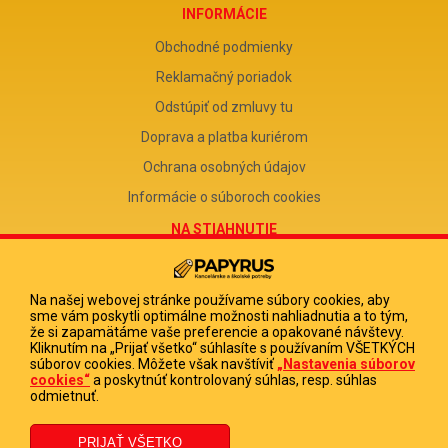
INFORMÁCIE
Obchodné podmienky
Reklamačný poriadok
Odstúpiť od zmluvy tu
Doprava a platba kuriérom
Ochrana osobných údajov
Informácie o súboroch cookies
NA STIAHNUTIE
Reklamačný formulár
Odstúpenie od zmluvy
Na našej webovej stránke používame súbory cookies, aby
sme vám poskytli optimálne možnosti nahliadnutia a to tým,
Poučenie o odstúpení od zmluvy
že si zapamätáme vaše preferencie a opakované návštevy.
Kliknutím na „Prijať všetko“ súhlasíte s používaním VŠETKÝCH
FIRMA
súborov cookies. Môžete však navštíviť
„Nastavenia súborov
cookies“
a poskytnúť kontrolovaný súhlas, resp. súhlas
PAPYRUS POPRAD, s.r.o.
odmietnuť.
IČO 31678238
DIČ 2020513880