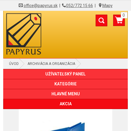
office@papyrus.sk
|
052/772 15 66
|
Mapy
0
ÚVOD
ARCHIVÁCIA A ORGANIZÁCIA
UŽÍVATEĽSKÝ PANEL
KRÚŽKOVÉ ZAKLADAČE
KATEGÓRIE
HLAVNÉ MENU
AKCIA